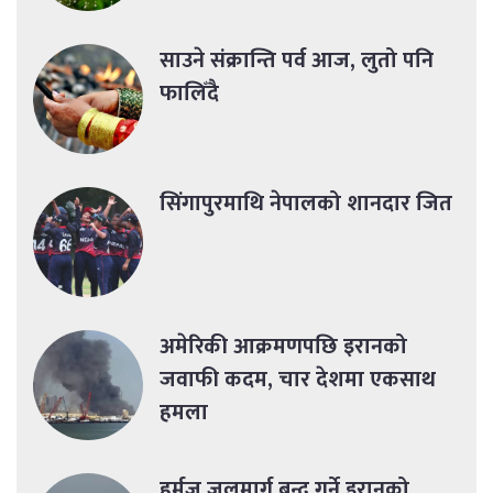
साउने संक्रान्ति पर्व आज, लुतो पनि
फालिँदै
सिंगापुरमाथि नेपालको शानदार जित
अमेरिकी आक्रमणपछि इरानको
जवाफी कदम, चार देशमा एकसाथ
हमला
हर्मुज जलमार्ग बन्द गर्ने इरानको