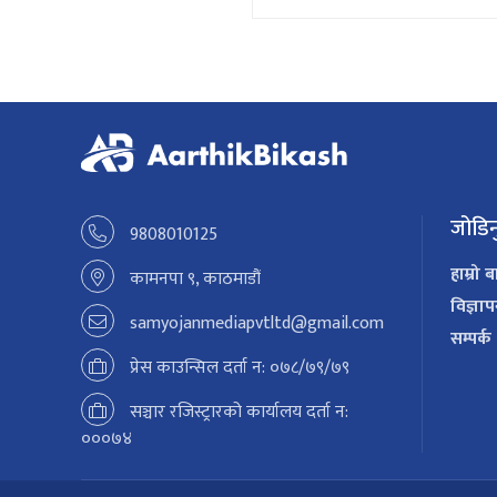
लिङ्देनको निर्देशन
जोडिन
9808010125
हाम्रो ब
कामनपा ९, काठमाडौं
विज्ञा
samyojanmediapvtltd@gmail.com
सम्पर्क
प्रेस काउन्सिल दर्ता न: ०७८/७९/७९
सञ्चार रजिस्ट्रारको कार्यालय दर्ता न:
०००७४