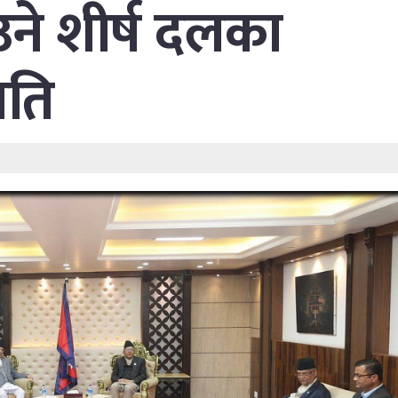
ाउने शीर्ष दलका
मति