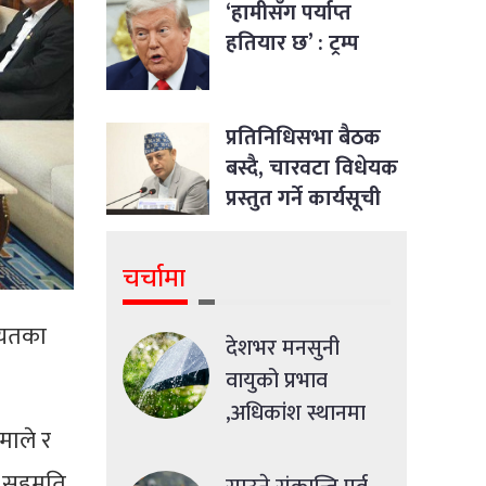
‘हामीसँग पर्याप्त
हतियार छ’ : ट्रम्प
प्रतिनिधिसभा बैठक
बस्दै, चारवटा विधेयक
प्रस्तुत गर्ने कार्यसूची
चर्चामा
ायतका
देशभर मनसुनी
वायुको प्रभाव
,अधिकांश स्थानमा
माले र
मध्यमसम्मको वर्षा
ने सहमति