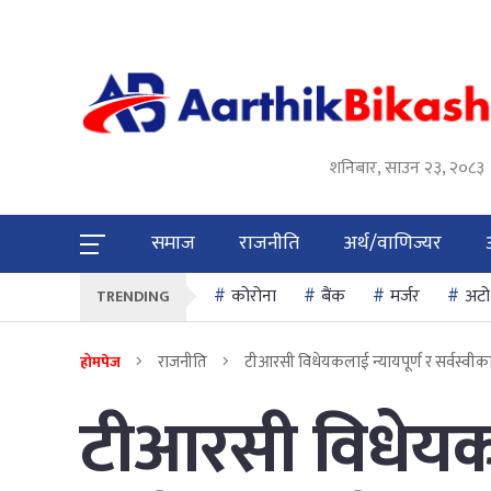
शनिबार, साउन २३, २०८३
समाज
राजनीति
अर्थ/वाणिज्यर
कोरोना
बैंक
मर्जर
अटो
TRENDING
राजनीति
टीआरसी विधेयकलाई न्यायपूर्ण र सर्वस्वीक
होमपेज
टीआरसी विधेयकल