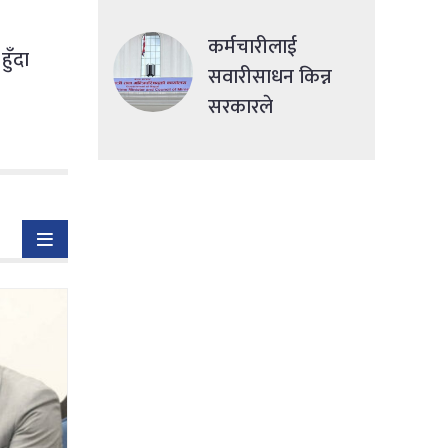
देशमा एकसाथ हमला
कर्मचारीलाई
हुँदा
सवारीसाधन किन्न
सरकारले
सहुलियतपूर्ण ऋण
दिने