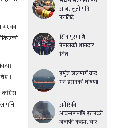
साउने संक्रान्ति पर्व
आज, लुतो पनि
फालिँदै
मत भएका
सिंगापुरमाथि
 तोकिएको
नेपालको शानदार
जित
नेकपा
हर्मुज जलमार्ग बन्द
 थिए ।
गर्ने इरानको घोषणा
कांग्रेस
डाल पनि
अमेरिकी
आक्रमणपछि इरानको
जवाफी कदम, चार