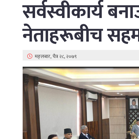
सर्वस्वीकार्य बन
नेताहरूबीच सह
मङ्लबार, चैत्र २८, २०७९