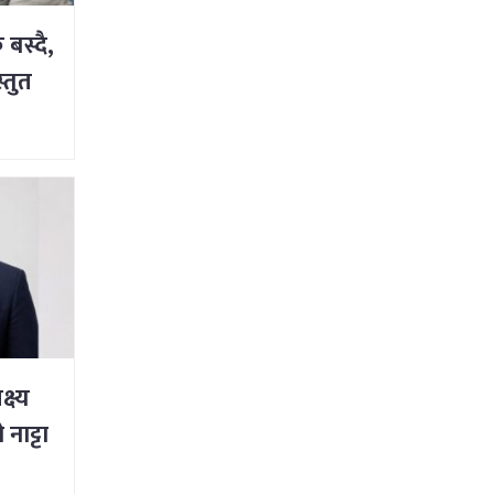
बस्दै,
्तुत
्ष्य
नाट्टा