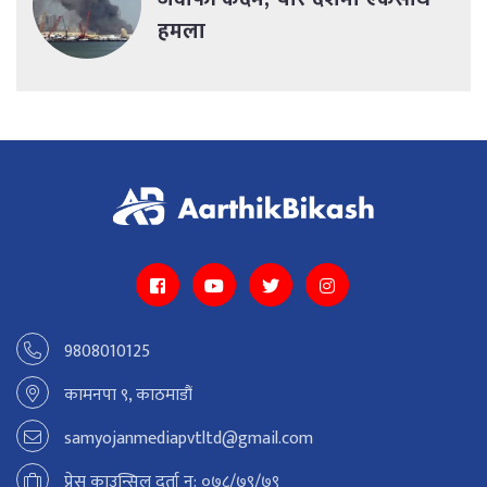
हमला
9808010125
कामनपा ९, काठमाडौं
samyojanmediapvtltd@gmail.com
प्रेस काउन्सिल दर्ता न: ०७८/७९/७९