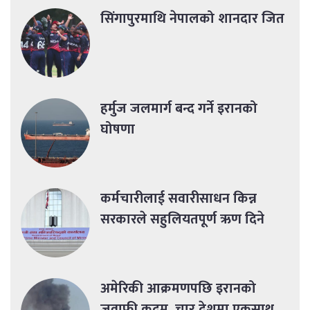
सिंगापुरमाथि नेपालको शानदार जित
हर्मुज जलमार्ग बन्द गर्ने इरानको
घोषणा
कर्मचारीलाई सवारीसाधन किन्न
सरकारले सहुलियतपूर्ण ऋण दिने
अमेरिकी आक्रमणपछि इरानको
जवाफी कदम, चार देशमा एकसाथ