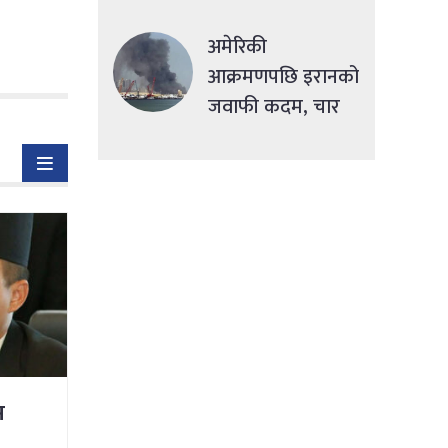
सहुलियतपूर्ण ऋण
दिने
अमेरिकी
आक्रमणपछि इरानको
जवाफी कदम, चार
देशमा एकसाथ हमला
म