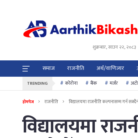
शुक्रबार, साउन २२, २०८३
समाज
राजनीति
अर्थ/वाणिज्यर
कोरोना
बैंक
मर्जर
अटो
TRENDING
राजनीति
विद्यालयमा राजनीति कल्पनासम्म गर्न सक्दैन
होमपेज
विद्यालयमा राजन