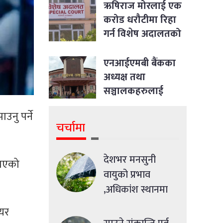
ऋषिराज मोरलाई एक
करोड धरौटीमा रिहा
गर्न विशेष अदालतको
आदेश
एनआईएमबी बैंकका
अध्यक्ष तथा
सञ्चालकहरुलाई
पक्राउ नगर्न सर्वोच्चको
नु पर्ने
आदेश
चर्चामा
देशभर मनसुनी
गाएको
वायुको प्रभाव
,अधिकांश स्थानमा
मध्यमसम्मको वर्षा
ेयर