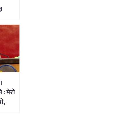
ष
ा
े : मेरो
ो,