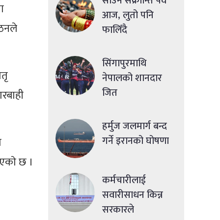
साउने संक्रान्ति पर्व
ा
आज, लुतो पनि
ठनले
फालिँदै
सिंगापुरमाथि
तृ
नेपालको शानदार
जित
ारबाही
हर्मुज जलमार्ग बन्द
गर्ने इरानको घोषणा
ा
एकाे छ ।
कर्मचारीलाई
सवारीसाधन किन्न
सरकारले
ा