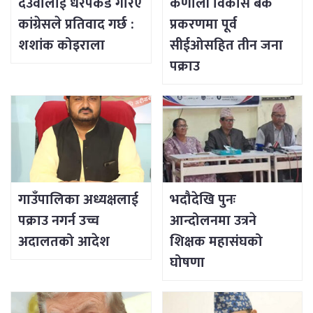
देउवालाई धरपकड गरिए
कर्णाली विकास बैंक
कांग्रेसले प्रतिवाद गर्छ :
प्रकरणमा पूर्व
शशांक कोइराला
सीईओसहित तीन जना
पक्राउ
गाउँपालिका अध्यक्षलाई
भदौदेखि पुनः
पक्राउ नगर्न उच्च
आन्दोलनमा उत्रने
अदालतको आदेश
शिक्षक महासंघको
घोषणा