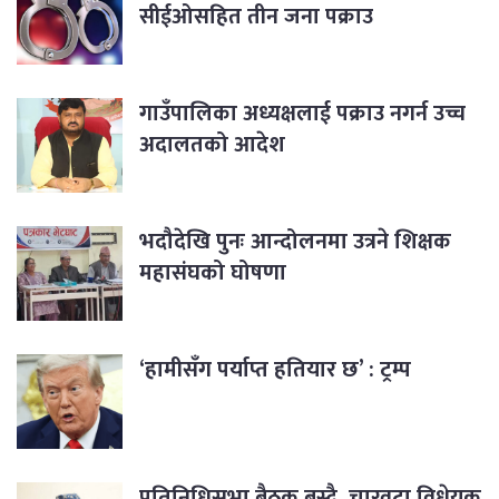
सीईओसहित तीन जना पक्राउ
गाउँपालिका अध्यक्षलाई पक्राउ नगर्न उच्च
अदालतको आदेश
भदौदेखि पुनः आन्दोलनमा उत्रने शिक्षक
महासंघको घोषणा
‘हामीसँग पर्याप्त हतियार छ’ : ट्रम्प
प्रतिनिधिसभा बैठक बस्दै, चारवटा विधेयक