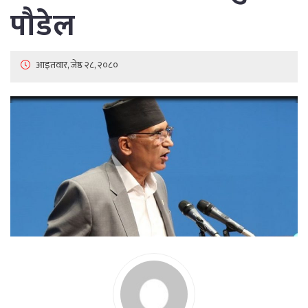
पौडेल
आइतवार, जेष्ठ २८, २०८०