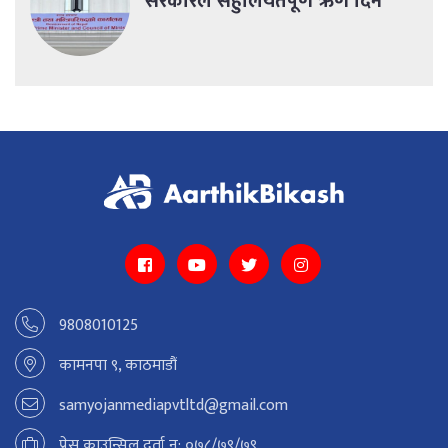
सरकारले सहुलियतपूर्ण ऋण दिने
9808010125
कामनपा ९, काठमाडौं
samyojanmediapvtltd@gmail.com
प्रेस काउन्सिल दर्ता न: ०७८/७९/७९