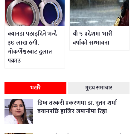
क्यानडा पठाइदिने भन्दै
यी ५ प्रदेशमा भारी
३७ लाख ठगी,
वर्षाको सम्भावना
गोकर्णेश्वरबाट दुलाल
पक्राउ
भर्खरै
मुख्य समाचार
डिम्ब तस्करी प्रकरणमा डा. नूतन शर्मा
बयानपछि हाजिर जमानीमा रिहा