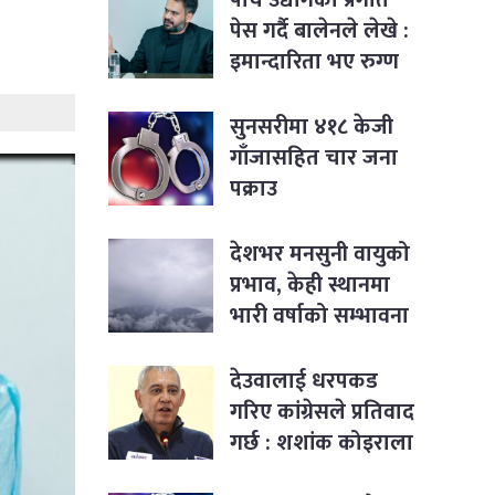
पेस गर्दै बालेनले लेखे :
इमान्दारिता भए रुग्ण
उद्योगमा पनि नयाँ
जीवन भर्न सकिने रहेछ
सुनसरीमा ४१८ केजी
गाँजासहित चार जना
पक्राउ
देशभर मनसुनी वायुको
प्रभाव, केही स्थानमा
भारी वर्षाको सम्भावना
देउवालाई धरपकड
गरिए कांग्रेसले प्रतिवाद
गर्छ : शशांक कोइराला