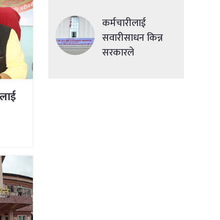
देशमा एकसाथ हमला
कर्मचारीलाई
सवारीसाधन किन्न
सरकारले
सहुलियतपूर्ण ऋण
दिने
षलाई