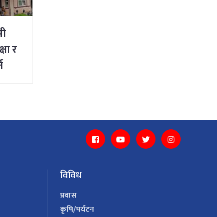
सी
षा र
न
विविध
प्रवास
कृषि/पर्यटन