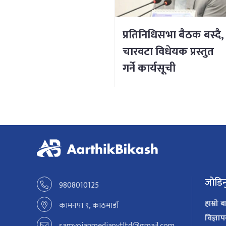
प्रतिनिधिसभा बैठक बस्दै,
चारवटा विधेयक प्रस्तुत
गर्ने कार्यसूची
जोडिन
9808010125
हाम्रो ब
कामनपा ९, काठमाडौं
विज्ञा
samyojanmediapvtltd@gmail.com