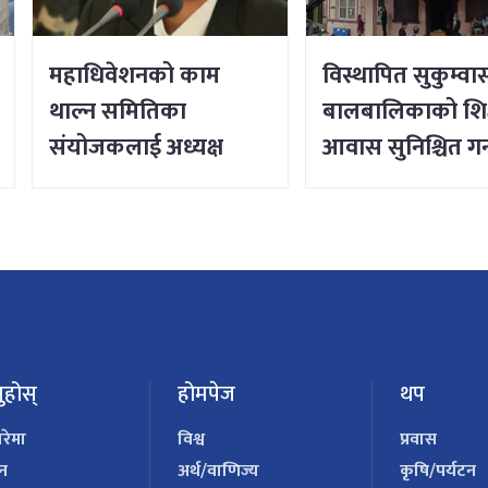
महाधिवेशनको काम
विस्थापित सुकुम्वा
थाल्न समितिका
बालबालिकाको शिक्
संयोजकलाई अध्यक्ष
आवास सुनिश्चित गर्
लिङ्देनको निर्देशन
सर्वोच्चको आदेश
ुहोस्
होमपेज
थप
ारेमा
विश्व
प्रवास
पन
अर्थ/वाणिज्य
कृषि/पर्यटन