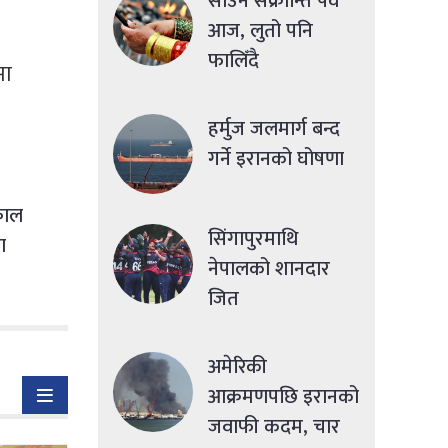
साउने संक्रान्ति पर्व
आज, लुतो पनि
फालिँदै
मा
हर्मुज जलमार्ग बन्द
गर्ने इरानको घोषणा
्काल
सिंगापुरमाथि
ा
नेपालको शानदार
जित
अमेरिकी
आक्रमणपछि इरानको
जवाफी कदम, चार