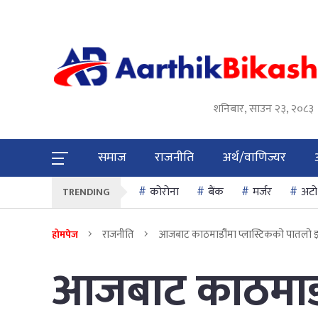
शनिबार, साउन २३, २०८३
समाज
राजनीति
अर्थ/वाणिज्यर
कोरोना
बैंक
मर्जर
अटो
TRENDING
राजनीति
आजबाट काठमाडौंमा प्लास्टिकको पातलो झो
होमपेज
आजबाट काठमाडौं