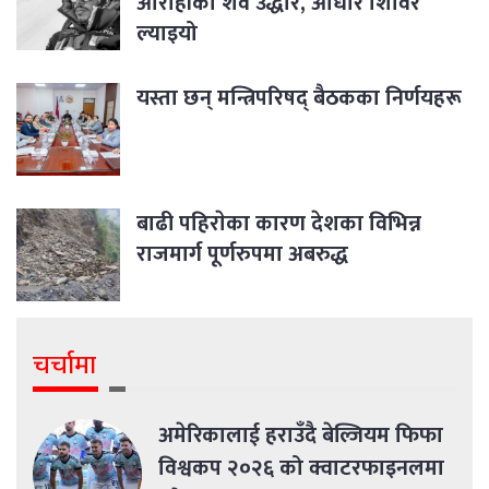
आरोहीको शव उद्धार, आधार शिविर
ल्याइयो
यस्ता छन् मन्त्रिपरिषद् बैठकका निर्णयहरू
बाढी पहिराेका कारण देशका विभिन्न
राजमार्ग पूर्णरुपमा अबरुद्ध
चर्चामा
अमेरिकालाई हराउँदै बेल्जियम फिफा
विश्वकप २०२६ को क्वाटरफाइनलमा