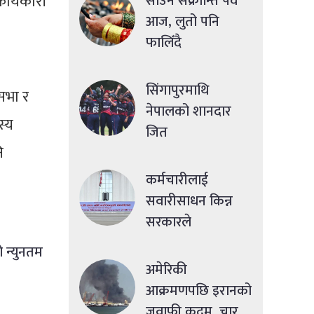
ार्यकारी
साउने संक्रान्ति पर्व
आज, लुतो पनि
फालिँदै
सिंगापुरमाथि
सभा र
नेपालको शानदार
स्य
जित
ि
कर्मचारीलाई
सवारीसाधन किन्न
सरकारले
सहुलियतपूर्ण ऋण
 न्युनतम
दिने
अमेरिकी
आक्रमणपछि इरानको
जवाफी कदम, चार