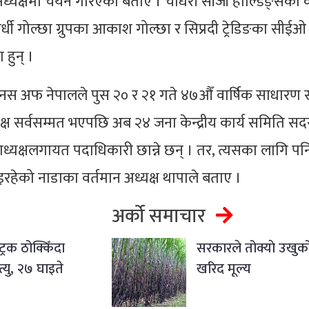
ध्यक्षमा चयन गरिएको बताए । चौधरी सीजी होल्डिङ्सका क
्पर्धी गोल्छा ग्रुपका आकाश गोल्छा र सिप्रदी ट्रेडिङका सीईओ
 हुन् ।
स अफ नेपालले पुस २० र २१ गते ४७औँ वार्षिक साधारण 
यक्ष सर्वसम्मत भएपछि अब २४ जना केन्द्रीय कार्य समिति सद
ाध्यक्षलगायत पदाधिकारी छान्ने छन् । तर, त्यसका लागि पन
रहेको नाडाका वर्तमान अध्यक्ष थापाले बताए ।
अर्को समाचार
्रक ठोक्किँदा
सरकारले तोक्याे उखुको
्यु, २७ घाइते
खरिद मूल्य