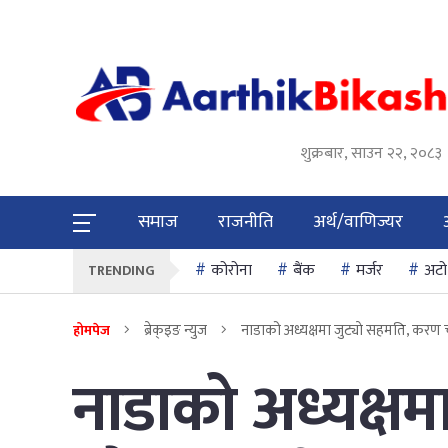
शुक्रबार, साउन २२, २०८३
समाज
राजनीति
अर्थ/वाणिज्यर
कोरोना
बैंक
मर्जर
अटो
TRENDING
ब्रेक्इङ न्युज
नाडाको अध्यक्षमा जुट्याे सहमति, करण 
होमपेज
नाडाको अध्यक्षम