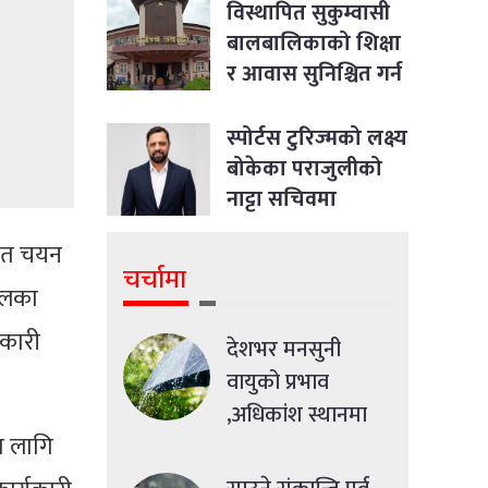
विस्थापित सुकुम्वासी
बालबालिकाको शिक्षा
र आवास सुनिश्चित गर्न
सर्वोच्चको आदेश
स्पोर्टस टुरिज्मको लक्ष्य
बोकेका पराजुलीको
नाट्टा सचिवमा
उम्मेदवारी
्मत चयन
चर्चामा
ालका
नकारी
देशभर मनसुनी
वायुको प्रभाव
,अधिकांश स्थानमा
का लागि
मध्यमसम्मको वर्षा