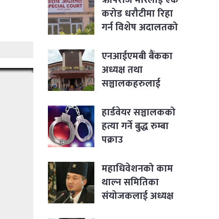
करोड धरौटीमा रिहा
गर्न विशेष अदालतको
आदेश
एनआईएमबी बैंकका
अध्यक्ष तथा
सञ्चालकहरुलाई
पक्राउ नगर्न सर्वोच्चको
आदेश
हार्डवेयर सञ्चालकको
हत्या गर्ने बुद्ध रुम्बा
पक्राउ
महाधिवेशनको काम
थाल्न समितिका
संयोजकलाई अध्यक्ष
लिङ्देनको निर्देशन