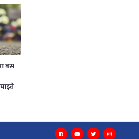
रमा बस
क
 घाइते