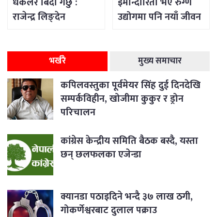
धकेलेरै बिदा गर्छु :
इमान्दारिता भए रुग्ण
राजेन्द्र लिङ्देन
उद्योगमा पनि नयाँ जीवन
भर्न सकिने रहेछ
भर्खरै
मुख्य समाचार
कपिलवस्तुका पूर्वमेयर सिंह दुई दिनदेखि
सम्पर्कविहीन, खोजीमा कुकुर र ड्रोन
परिचालन
कांग्रेस केन्द्रीय समिति बैठक बस्दै, यस्ता
छन् छलफलका एजेन्डा
क्यानडा पठाइदिने भन्दै ३७ लाख ठगी,
गोकर्णेश्वरबाट दुलाल पक्राउ