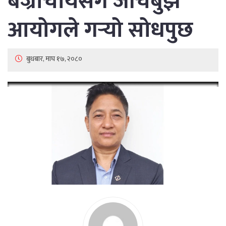
बज्राचार्यसँग जाँचबुझ
आयोगले गर्‍यो सोधपुछ
बुधबार, माघ १७, २०८०