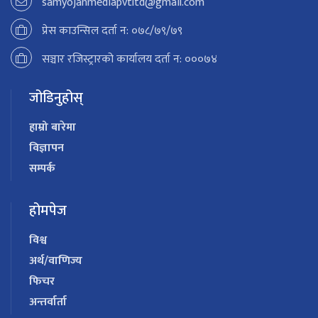
samyojanmediapvtltd@gmail.com
प्रेस काउन्सिल दर्ता न: ०७८/७९/७९
सञ्चार रजिस्ट्रारको कार्यालय दर्ता न: ०००७४
जोडिनुहोस्
हाम्रो बारेमा
विज्ञापन
सम्पर्क
होमपेज
विश्व
अर्थ/वाणिज्य
फिचर
अन्तर्वार्ता