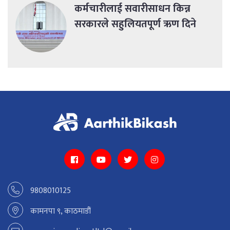
कर्मचारीलाई सवारीसाधन किन्न
सरकारले सहुलियतपूर्ण ऋण दिने
9808010125
कामनपा ९, काठमाडौं