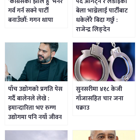
‘कांग्रेसको झोले हुँ’ भनेर
पद ओगट्ने र लडाइँका
गर्व गर्न सक्ने पार्टी
बेला भाग्नेलाई पार्टीबाट
बनाउँछौँ: गगन थापा
धकेलेरै बिदा गर्छु :
राजेन्द्र लिङ्देन
पाँच उद्योगको प्रगति पेस
सुनसरीमा ४१८ केजी
गर्दै बालेनले लेखे :
गाँजासहित चार जना
इमान्दारिता भए रुग्ण
पक्राउ
उद्योगमा पनि नयाँ जीवन
भर्न सकिने रहेछ