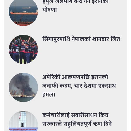
हर्मुज जलमार्ग बन्द गर्ने इरानको
घोषणा
सिंगापुरमाथि नेपालको शानदार जित
अमेरिकी आक्रमणपछि इरानको
जवाफी कदम, चार देशमा एकसाथ
हमला
कर्मचारीलाई सवारीसाधन किन्न
सरकारले सहुलियतपूर्ण ऋण दिने