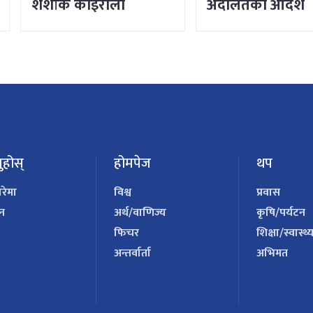
शशांक कोइराला
अदालतको आदेश
ुहोस्
होमपेज
थप
ारेमा
विश्व
प्रवास
पन
अर्थ/वाणिज्य
कृषि/पर्यटन
फिचर
शिक्षा/स्वास्थ्
अन्तर्वार्ता
अभिमत