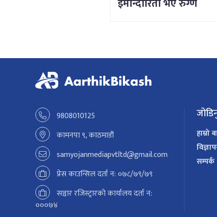
इमान्दारिता भए रुग्ण
उद्योगमा पनि नयाँ जीवन
भर्न सकिने रहेछ
जोडिन
9808010125
हाम्रो ब
कामनपा ९, काठमाडौं
विज्ञा
samyojanmediapvtltd@gmail.com
सम्पर्क
प्रेस काउन्सिल दर्ता न: ०७८/७९/७९
सञ्चार रजिस्ट्रारको कार्यालय दर्ता न:
०००७४