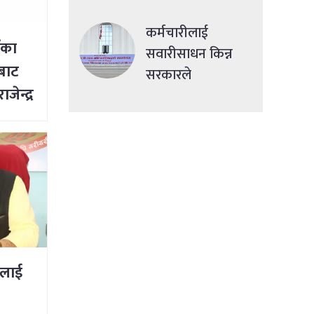
देशमा एकसाथ हमला
कर्मचारीलाई
ँका
सवारीसाधन किन्न
ीबाट
सरकारले
ाजेन्द्र
सहुलियतपूर्ण ऋण
दिने
षलाई