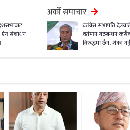
अर्को समाचार
्रदेशसभाबाट
कांग्रेस सभापति देउवाल
ा ऐन संशोधन
वर्तमान गठबन्धन कसै
त
विरुद्धमा छैन, शंका गर्नु