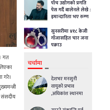
पाँच उद्योगको प्रगति
पेस गर्दै बालेनले लेखे :
इमान्दारिता भए रुग्ण
उद्योगमा पनि नयाँ
जीवन भर्न सकिने रहेछ
सुनसरीमा ४१८ केजी
गाँजासहित चार जना
पक्राउ
्। गत
चर्चामा
 लिएका
ा गरे।
देशभर मनसुनी
वायुको प्रभाव
यमन्त्री
,अधिकांश स्थानमा
े संसदीय
मध्यमसम्मको वर्षा