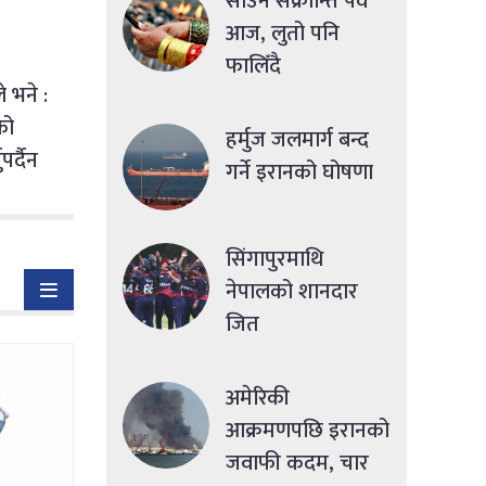
साउने संक्रान्ति पर्व
आज, लुतो पनि
फालिँदै
े भने :
को
हर्मुज जलमार्ग बन्द
पर्दैन
गर्ने इरानको घोषणा
सिंगापुरमाथि
नेपालको शानदार
जित
अमेरिकी
आक्रमणपछि इरानको
जवाफी कदम, चार