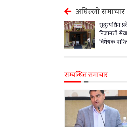
अघिल्लो समाचार
सुदूरपश्चिम प
निजामती सेव
विधेयक पारि
सम्बन्धित समाचार