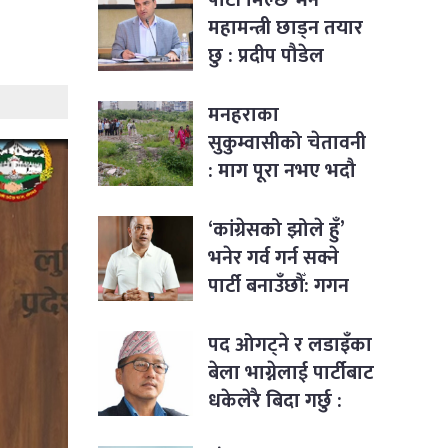
महामन्त्री छाड्न तयार
छु : प्रदीप पौडेल
मनहराका
सुकुम्वासीको चेतावनी
: माग पूरा नभए भदौ
१२ देखि सत्याग्रह
‘कांग्रेसको झोले हुँ’
भनेर गर्व गर्न सक्ने
पार्टी बनाउँछौँ: गगन
थापा
पद ओगट्ने र लडाइँका
बेला भाग्नेलाई पार्टीबाट
धकेलेरै बिदा गर्छु :
राजेन्द्र लिङ्देन