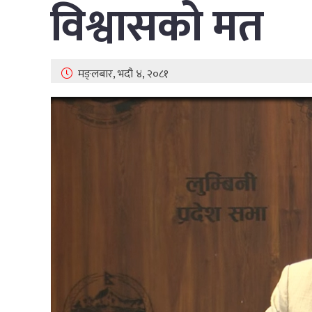
विश्वासको मत
मङ्लबार, भदौ ४, २०८१