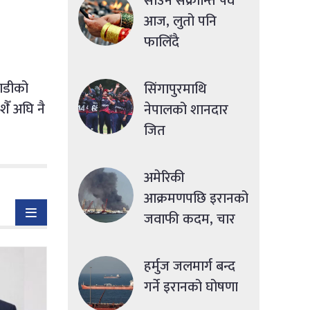
साउने संक्रान्ति पर्व
आज, लुतो पनि
फालिँदै
ाडीको
सिंगापुरमाथि
ैँ अघि नै
नेपालको शानदार
जित
अमेरिकी
आक्रमणपछि इरानको
जवाफी कदम, चार
देशमा एकसाथ हमला
हर्मुज जलमार्ग बन्द
गर्ने इरानको घोषणा