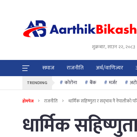
शुक्रबार, साउन २२, २०८३
समाज
राजनीति
अर्थ/वाणिज्यर
कोरोना
बैंक
मर्जर
अटो
TRENDING
राजनीति
धार्मिक सहिष्णुता र सद्‌भाव नै नेपालीको पर
होमपेज
धार्मिक सहिष्णुत