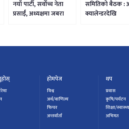
नयाँ पार्टी, सर्वोच्च नेता
समितिको बैठक : 
प्रसाईं, अध्यक्षमा जबरा
क्यालेन्डरदेखि
कार्यसम्पादनका
विषयसम्म छलफल
ुहोस्
होमपेज
थप
ारेमा
विश्व
प्रवास
पन
अर्थ/वाणिज्य
कृषि/पर्यटन
फिचर
शिक्षा/स्वास्थ्
अन्तर्वार्ता
अभिमत