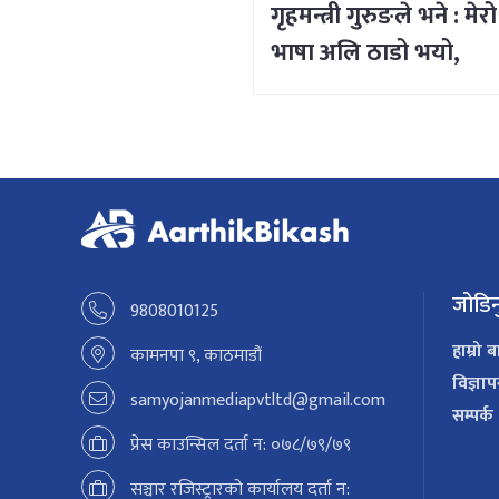
गृहमन्त्री गुरुङले भने : मेरो
भाषा अलि ठाडो भयो,
क्षमा चाहन्छु
जोडिन
9808010125
हाम्रो ब
कामनपा ९, काठमाडौं
विज्ञा
samyojanmediapvtltd@gmail.com
सम्पर्क
प्रेस काउन्सिल दर्ता न: ०७८/७९/७९
सञ्चार रजिस्ट्रारको कार्यालय दर्ता न: