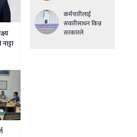
कर्मचारीलाई
सवारीसाधन किन्न
सरकारले
्ष्य
सहुलियतपूर्ण ऋण
नाट्टा
दिने
्श