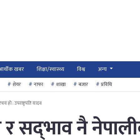
आर्थीक खबर
शिक्षा/स्वास्थ्य
विश्व
अन्य
शेयर
नाफा
शाखा
बजार
प्रविधि
िचय हो : उपराष्ट्रपति यादव
ा र सद्‌भाव नै नेपाल