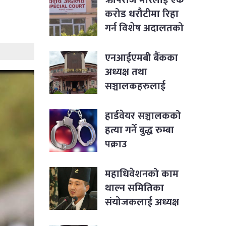
करोड धरौटीमा रिहा
गर्न विशेष अदालतको
आदेश
एनआईएमबी बैंकका
अध्यक्ष तथा
सञ्चालकहरुलाई
पक्राउ नगर्न सर्वोच्चको
आदेश
हार्डवेयर सञ्चालकको
हत्या गर्ने बुद्ध रुम्बा
पक्राउ
महाधिवेशनको काम
थाल्न समितिका
संयोजकलाई अध्यक्ष
लिङ्देनको निर्देशन