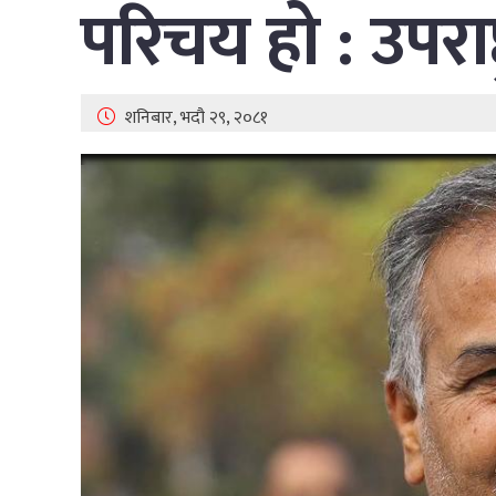
परिचय हो : उपराष
शनिबार, भदौ २९, २०८१