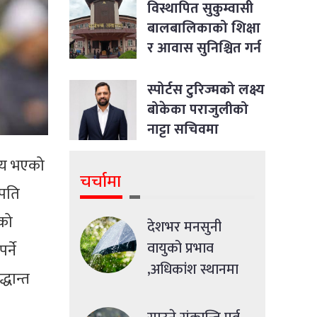
विस्थापित सुकुम्वासी
बालबालिकाको शिक्षा
र आवास सुनिश्चित गर्न
सर्वोच्चको आदेश
स्पोर्टस टुरिज्मको लक्ष्य
बोकेका पराजुलीको
नाट्टा सचिवमा
उम्मेदवारी
िचय भएको
चर्चामा
रपति
एको
देशभर मनसुनी
वायुको प्रभाव
्ने
,अधिकांश स्थानमा
्धान्त
मध्यमसम्मको वर्षा