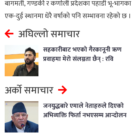
बागमती, गण्डकी र कर्णाली प्रदेशका पहाडी भू-भागका
एक-दुई स्थानमा धेरै वर्षाको पनि सम्भावना रहेको छ ।
अघिल्लो समाचार
सहकारीबाट भएको गैरकानूनी ऋण
प्रवाहमा मेरो संलग्नता छैन् : रवि
लामिछाने
अर्को समाचार
जनयुद्धबारे एमाले नेताहरुले दिएको
अभिव्यक्ति फिर्ता नभएसम्म आन्दोलन
जारी रहन्छ : प्रचण्ड