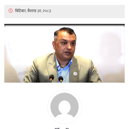
बिहिबार, बैशाख ३१, २०८३