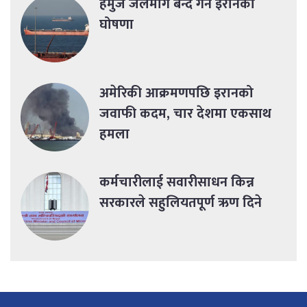
हर्मुज जलमार्ग बन्द गर्ने इरानको
घोषणा
अमेरिकी आक्रमणपछि इरानको
जवाफी कदम, चार देशमा एकसाथ
हमला
कर्मचारीलाई सवारीसाधन किन्न
सरकारले सहुलियतपूर्ण ऋण दिने