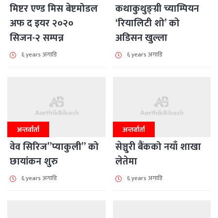
मिष्टर एण्ड मिस बेष्टमोडल
कथाकुथुङ्ग्री च्याम्पियन
अफ द इयर २०२०
‘रियालिटी शो’ को
सिजन-२ सम्पन्न
अडिसन खुल्ला
६ years अगाडि
६ years अगाडि
अन्तर्वार्ता
अन्तर्वार्ता
वेव सिरिज”प्याकुली” को
सेञ्चुरी बैंकको नयाँ शाखा
छायांकन शुरु
लेतेमा
६ years अगाडि
६ years अगाडि