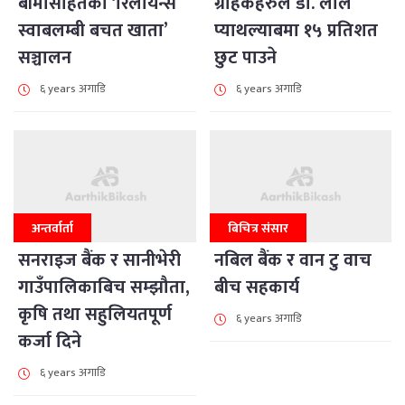
बीमासहितको ‘रिलायन्स
ग्राहकहरुले डा. लाल
स्वाबलम्बी बचत खाता’
प्याथल्याबमा १५ प्रतिशत
सञ्चालन
छुट पाउने
६ years अगाडि
६ years अगाडि
अन्तर्वार्ता
बिचित्र संसार
सनराइज बैंक र सानीभेरी
नबिल बैंक र वान टु वाच
गाउँपालिकाबिच सम्झौता,
बीच सहकार्य
कृषि तथा सहुलियतपूर्ण
६ years अगाडि
कर्जा दिने
६ years अगाडि