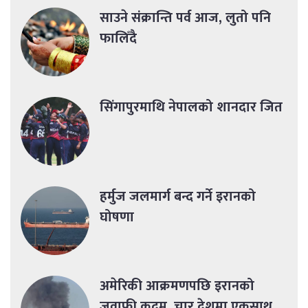
साउने संक्रान्ति पर्व आज, लुतो पनि
फालिँदै
सिंगापुरमाथि नेपालको शानदार जित
हर्मुज जलमार्ग बन्द गर्ने इरानको
घोषणा
अमेरिकी आक्रमणपछि इरानको
जवाफी कदम, चार देशमा एकसाथ