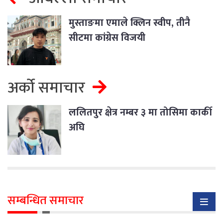
मुस्ताङमा एमाले क्लिन स्वीप, तीनै
सीटमा कांग्रेस विजयी
अर्को समाचार
ललितपुर क्षेत्र नम्बर ३ मा तोसिमा कार्की
अघि
सम्बन्धित समाचार