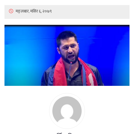
मङ्लबार, मंसिर ६, २०७९