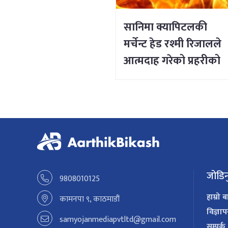
सानिमा क्यापिटलकी
मर्चेन्ट हेड रश्मी रिजालले
आत्मदाह गरेको प्रहरीको
प्रारम्भिक निष्कर्ष
जोडिन
9808010125
हाम्रो ब
कामनपा ९, काठमाडौं
विज्ञा
samyojanmediapvtltd@gmail.com
सम्पर्क