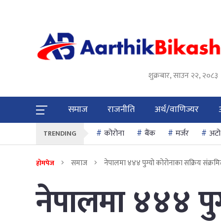
शुक्रबार, साउन २२, २०८३
समाज
राजनीति
अर्थ/वाणिज्यर
कोरोना
बैंक
मर्जर
अटो
TRENDING
समाज
नेपालमा ४४४ पुग्यो कोरोनाका सक्रिय संक्रम
होमपेज
नेपालमा ४४४ पुग