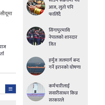
साउने संक्रान्ति पर्व
आज, लुतो पनि
सीयूमा
फालिँदै
सिंगापुरमाथि
नेपालको शानदार
जित
्याज
्ता
हर्मुज जलमार्ग बन्द
गर्ने इरानको घोषणा
कर्मचारीलाई
सवारीसाधन किन्न
सरकारले