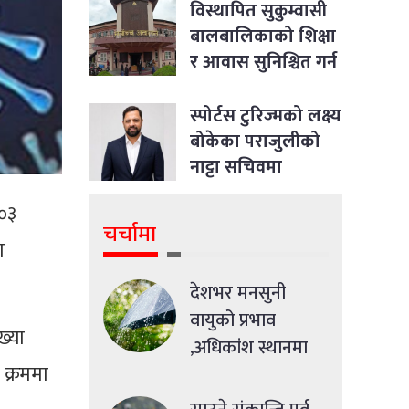
विस्थापित सुकुम्वासी
बालबालिकाको शिक्षा
र आवास सुनिश्चित गर्न
सर्वोच्चको आदेश
स्पोर्टस टुरिज्मको लक्ष्य
बोकेका पराजुलीको
नाट्टा सचिवमा
उम्मेदवारी
९०३
चर्चामा
ा
देशभर मनसुनी
वायुको प्रभाव
ख्या
,अधिकांश स्थानमा
 क्रममा
मध्यमसम्मको वर्षा