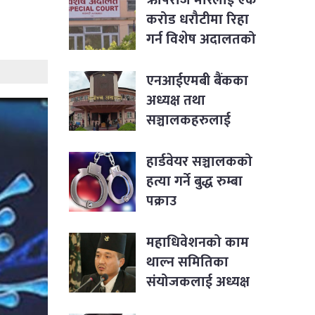
करोड धरौटीमा रिहा
गर्न विशेष अदालतको
आदेश
एनआईएमबी बैंकका
अध्यक्ष तथा
सञ्चालकहरुलाई
पक्राउ नगर्न सर्वोच्चको
आदेश
हार्डवेयर सञ्चालकको
हत्या गर्ने बुद्ध रुम्बा
पक्राउ
महाधिवेशनको काम
थाल्न समितिका
संयोजकलाई अध्यक्ष
लिङ्देनको निर्देशन