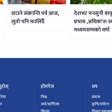
साउने संक्रान्ति पर्व आज,
देशभर मनसुनी वाय
लुतो पनि फालिँदै
प्रभाव ,अधिकांश स
मध्यमसम्मको वर्षा
ुहोस्
होमपेज
थप
ारेमा
विश्व
प्रवास
पन
अर्थ/वाणिज्य
कृषि/पर्यटन
फिचर
शिक्षा/स्वास्थ्