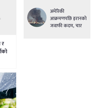
सहुलियतपूर्ण ऋण
दिने
अमेरिकी
आक्रमणपछि इरानको
जवाफी कदम, चार
देशमा एकसाथ हमला
ी र
षाको