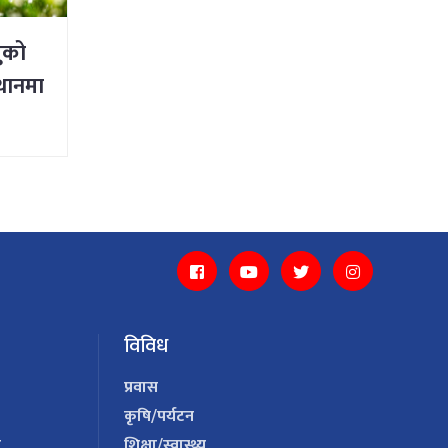
ुको
्थानमा
विविध
प्रवास
कृषि/पर्यटन
य
शिक्षा/स्वास्थ्य