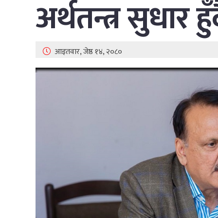
अर्थतन्त्र सुधार हु
आइतवार, जेष्ठ १४, २०८०