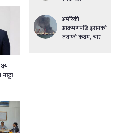
सहुलियतपूर्ण ऋण
दिने
अमेरिकी
आक्रमणपछि इरानको
जवाफी कदम, चार
देशमा एकसाथ हमला
्ष्य
नाट्टा