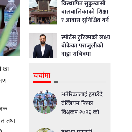
विस्थापित सुकुम्वासी
बालबालिकाको शिक्षा
र आवास सुनिश्चित गर्न
सर्वोच्चको आदेश
स्पोर्टस टुरिज्मको लक्ष्य
बोकेका पराजुलीको
नाट्टा सचिवमा
उम्मेदवारी
को छ।
चर्चामा
्षण
अमेरिकालाई हराउँदै
बेल्जियम फिफा
मूलक
विश्वकप २०२६ को
यात तथा
क्वाटरफाइनलमा
प्रवेश