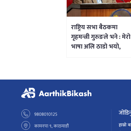
राष्ट्रिय सभा बैठकमा
गृहमन्त्री गुरुङले भने : मेरो
भाषा अलि ठाडो भयो,
क्षमा चाहन्छु
जोडिन
9808010125
हाम्रो ब
कामनपा ९, काठमाडौं