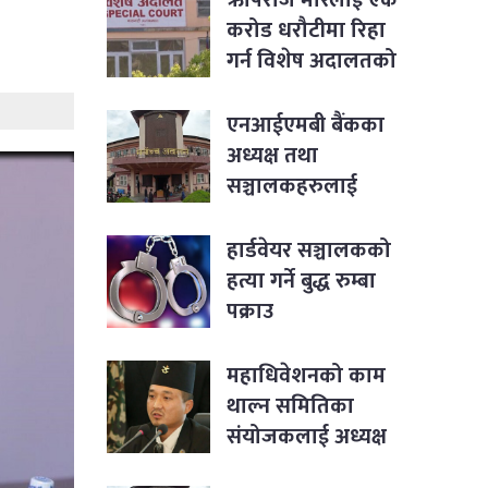
करोड धरौटीमा रिहा
गर्न विशेष अदालतको
आदेश
एनआईएमबी बैंकका
अध्यक्ष तथा
सञ्चालकहरुलाई
पक्राउ नगर्न सर्वोच्चको
आदेश
हार्डवेयर सञ्चालकको
हत्या गर्ने बुद्ध रुम्बा
पक्राउ
महाधिवेशनको काम
थाल्न समितिका
संयोजकलाई अध्यक्ष
लिङ्देनको निर्देशन