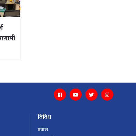
्श
आगामी
विविध
प्रवास