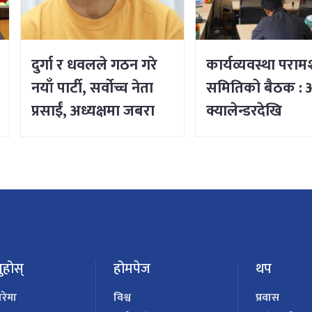
दुर्गा र धवलले गठन गरे
कार्यव्यवस्था परामर
नयाँ पार्टी, सर्वोच्च नेता
समितिको बैठक : 
प्रसाईं, अध्यक्षमा जबरा
क्यालेन्डरदेखि
कार्यसम्पादनका
विषयसम्म छलफल
ुहोस्
होमपेज
थप
ारेमा
विश्व
प्रवास