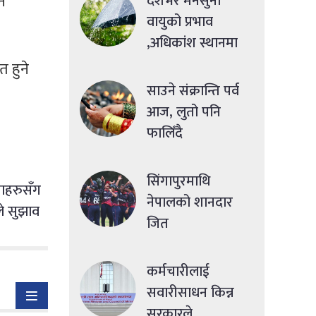
ने
देशभर मनसुनी
वायुको प्रभाव
,अधिकांश स्थानमा
मध्यमसम्मको वर्षा
 हुने
साउने संक्रान्ति पर्व
आज, लुतो पनि
फालिँदै
सिंगापुरमाथि
ेताहरुसँग
नेपालको शानदार
डले सुझाव
जित
कर्मचारीलाई
सवारीसाधन किन्न
सरकारले