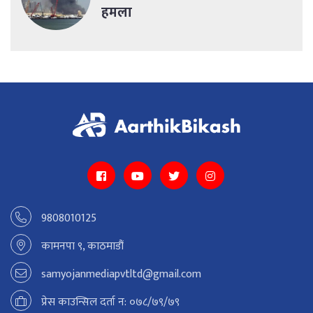
हमला
9808010125
कामनपा ९, काठमाडौं
samyojanmediapvtltd@gmail.com
प्रेस काउन्सिल दर्ता न: ०७८/७९/७९