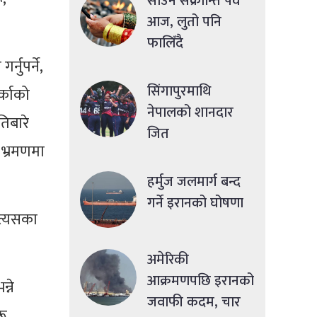
साउने संक्रान्ति पर्व
आज, लुतो पनि
फालिँदै
नुपर्ने,
सिंगापुरमाथि
्काको
नेपालको शानदार
तिबारे
जित
 भ्रमणमा
हर्मुज जलमार्ग बन्द
गर्ने इरानको घोषणा
 त्यसका
अमेरिकी
आक्रमणपछि इरानको
्ने
जवाफी कदम, चार
रू