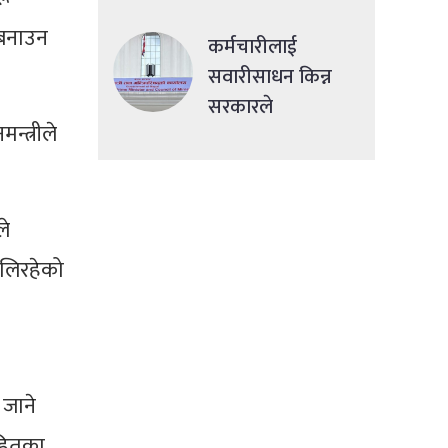
देशमा एकसाथ हमला
 बनाउन
कर्मचारीलाई
सवारीसाधन किन्न
सरकारले
न्त्रीले
सहुलियतपूर्ण ऋण
दिने
ले
खेलिरहेको
 जाने
 हितका