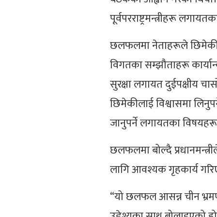
पूर्वपरराष्ट्रमन्त्रीहरू लग
छलफलमा नेताहरूले छिमेकीहरू
विगतका सम्झौताहरू कार्यान्
सुरक्षा लगायत दुईपक्षीय चासो
छिमेकीलाई विश्वासमा लिनुपर्
जानुपर्ने लगायतका विषयहरूम
छलफलमा बोल्दै प्रधानमन्त्री
लागि आवश्यक गृहकार्य गरि
“यो छलफल आसन्न चीन भ्रमणल
उद्देश्यका साथ बोलाइएको हो