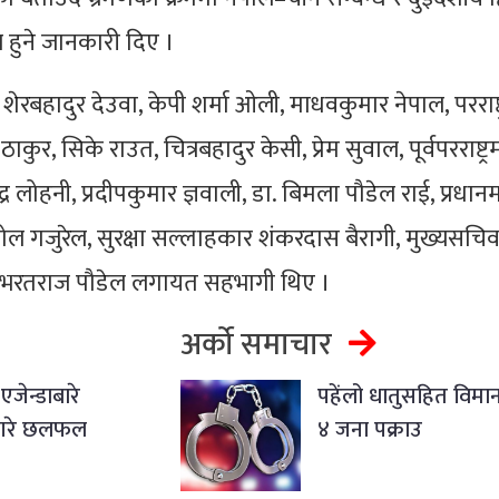
 हुने जानकारी दिए ।
शेरबहादुर देउवा, केपी शर्मा ओली, माधवकुमार नेपाल, परराष्ट्रम
ुर, सिके राउत, चित्रबहादुर केसी, प्रेम सुवाल, पूर्वपरराष्ट्रमन
द्र लोहनी, प्रदीपकुमार ज्ञवाली, डा. बिमला पौडेल राई, प्रधानमन
 गजुरेल, सुरक्षा सल्लाहकार शंकरदास बैरागी, मुख्यसचिव
सचिव भरतराज पौडेल लगायत सहभागी थिए ।
अर्को समाचार
जेन्डाबारे
पहेंलो धातुसहित विम
ले गरे छलफल
४ जना पक्राउ