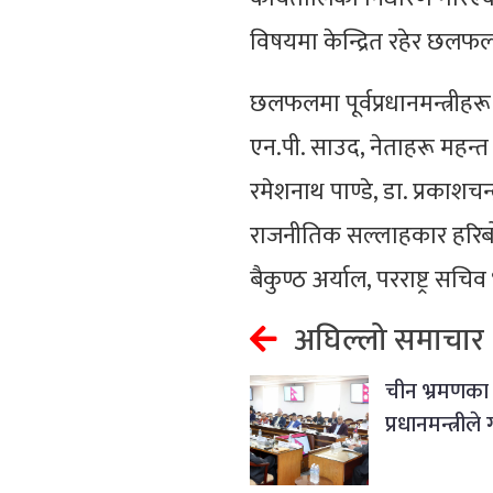
विषयमा केन्द्रित रहेर छलफल
छलफलमा पूर्वप्रधानमन्त्रीहरू 
एन.पी. साउद, नेताहरू महन्त ठाक
रमेशनाथ पाण्डे, डा. प्रकाशचन्
राजनीतिक सल्लाहकार हरिबोल
बैकुण्ठ अर्याल, परराष्ट्र 
अघिल्लो समाचार
चीन भ्रमणका ए
प्रधानमन्त्री