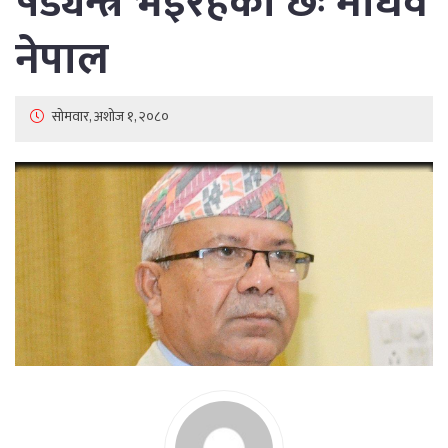
षड्यन्त्र भइरहेको छः माधव
नेपाल
सोमवार, अशोज १, २०८०