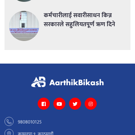
कर्मचारीलाई सवारीसाधन किन्न
सरकारले सहुलियतपूर्ण ऋण दिने
9808010125
कामनपा ९, काठमाडौं