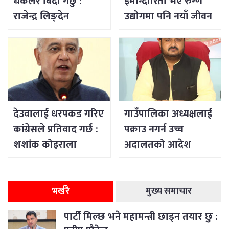
धकेलेरै बिदा गर्छु :
इमान्दारिता भए रुग्ण
राजेन्द्र लिङ्देन
उद्योगमा पनि नयाँ जीवन
भर्न सकिने रहेछ
देउवालाई धरपकड गरिए
गाउँपालिका अध्यक्षलाई
कांग्रेसले प्रतिवाद गर्छ :
पक्राउ नगर्न उच्च
शशांक कोइराला
अदालतको आदेश
भर्खरै
मुख्य समाचार
पार्टी मिल्छ भने महामन्त्री छाड्न तयार छु :