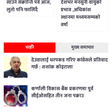
साउने संक्रान्ति पर्व आज,
देशभर मनसुनी वायुको
लुतो पनि फालिँदै
प्रभाव ,अधिकांश
स्थानमा मध्यमसम्मको
वर्षा
भर्खरै
मुख्य समाचार
देउवालाई धरपकड गरिए कांग्रेसले प्रतिवाद
गर्छ : शशांक कोइराला
कर्णाली विकास बैंक प्रकरणमा पूर्व
सीईओसहित तीन जना पक्राउ