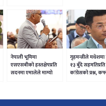
कार्यसम्पादनका
विषयसम्म छलफल
नेपाली भूमिमा
गृहमन्त्रीले मधेशमा
एसएसबीको हस्तक्षेपप्रति
१३ बुँदे सहमतिप्रति
सदनमा एमालेले माग्यो
कांग्रेसको प्रश्न, कर्फ्
प्रधानमन्त्रीको जवाफ
हटाउनु र सडक खोल
शान्ति नभएको दाव