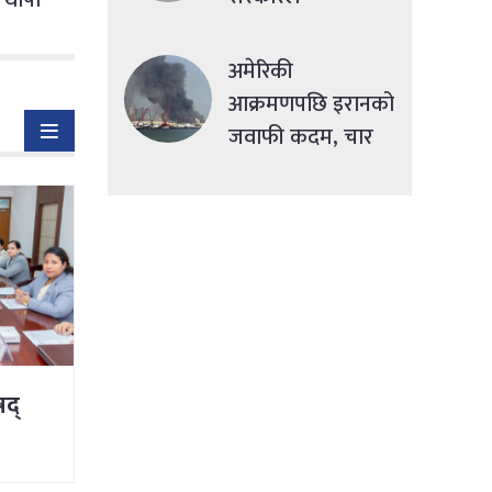
सहुलियतपूर्ण ऋण
दिने
अमेरिकी
आक्रमणपछि इरानको
जवाफी कदम, चार
देशमा एकसाथ हमला
षद्