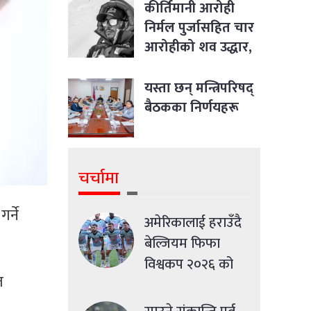
विषयसम्म छलफल
कीर्तिमानी आरोही
निर्मल पुर्जासहित चार
आरोहीको शव उद्धार,
आधार शिविर ल्याइयो
यस्ता छन् मन्त्रिपरिषद्
बैठकका निर्णयहरू
चर्चामा
र्ने
अमेरिकालाई हराउँदै
बेल्जियम फिफा
विश्वकप २०२६ को
त
क्वाटरफाइनलमा
प्रवेश