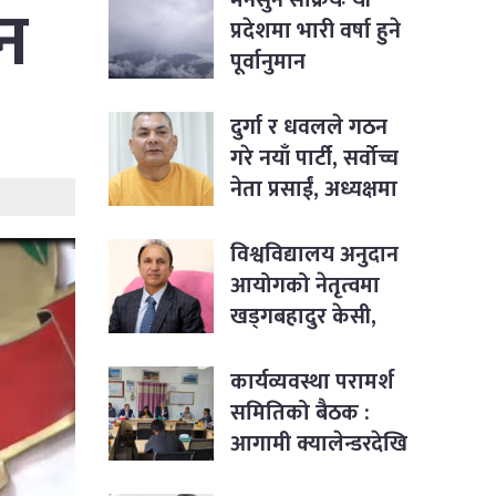
तन
प्रदेशमा भारी वर्षा हुने
पूर्वानुमान
दुर्गा र धवलले गठन
गरे नयाँ पार्टी, सर्वोच्च
नेता प्रसाईं, अध्यक्षमा
जबरा
विश्वविद्यालय अनुदान
आयोगको नेतृत्वमा
खड्गबहादुर केसी,
सचिवमा रोजी श्रेष्ठ
नियुक्त
कार्यव्यवस्था परामर्श
समितिको बैठक :
आगामी क्यालेन्डरदेखि
कार्यसम्पादनका