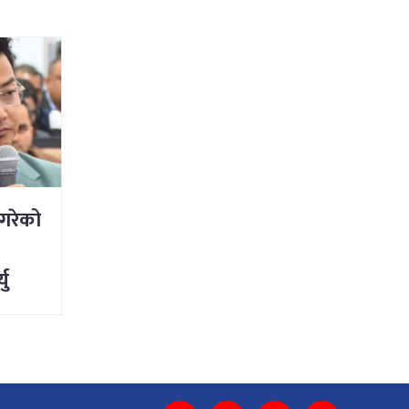
 गरेको
यु
्नु
ी