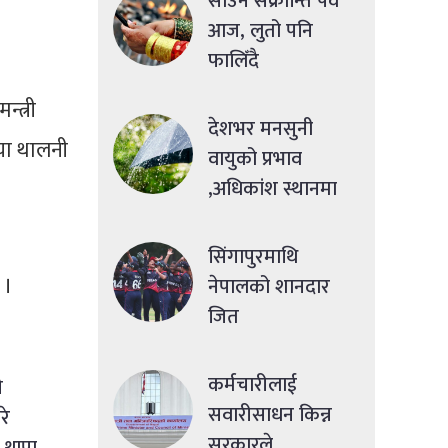
साउने संक्रान्ति पर्व
आज, लुतो पनि
फालिँदै
्त्री
देशभर मनसुनी
िया थालनी
वायुको प्रभाव
,अधिकांश स्थानमा
मध्यमसम्मको वर्षा
सिंगापुरमाथि
 ।
नेपालको शानदार
जित
कर्मचारीलाई
ी
सवारीसाधन किन्न
रे
सरकारले
न थापा