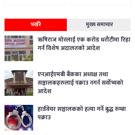
भर्खरै
मुख्य समाचार
ऋषिराज मोरलाई एक करोड धरौटीमा रिहा
गर्न विशेष अदालतको आदेश
एनआईएमबी बैंकका अध्यक्ष तथा
सञ्चालकहरुलाई पक्राउ नगर्न सर्वोच्चको
आदेश
हार्डवेयर सञ्चालकको हत्या गर्ने बुद्ध रुम्बा
पक्राउ