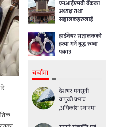
एनआईएमबी बैंकका
अध्यक्ष तथा
सञ्चालकहरुलाई
पक्राउ नगर्न सर्वोच्चको
आदेश
हार्डवेयर सञ्चालकको
हत्या गर्ने बुद्ध रुम्बा
पक्राउ
चर्चामा
ारे
देशभर मनसुनी
वायुको प्रभाव
,अधिकांश स्थानमा
भौतिक
मध्यमसम्मको वर्षा
रालयका