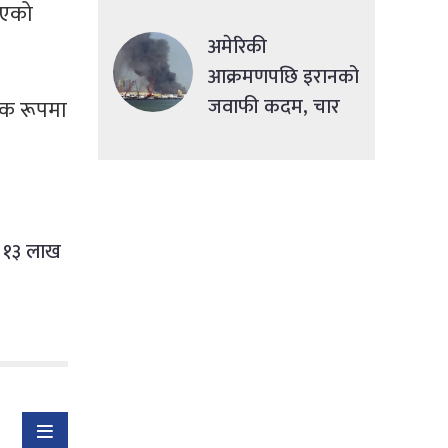
सहुलियतपूर्ण ऋण
भएको
दिने
अमेरिकी
आक्रमणपछि इरानको
जवाफी कदम, चार
नक रूपमा
देशमा एकसाथ हमला
ा १३ लाख