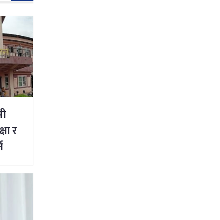
सी
षा र
न