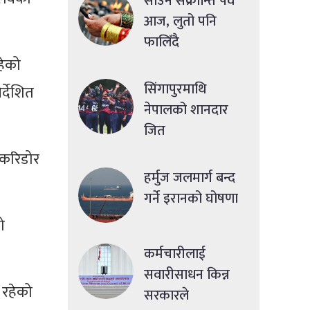
साउने संक्रान्ति पर्व
आज, लुतो पनि
फालिँदै
हेको
सिंगापुरमाथि
्देशित
नेपालको शानदार
जित
 करिडोर
हर्मुज जलमार्ग बन्द
गर्ने इरानको घोषणा
ो
कर्मचारीलाई
सवारीसाधन किन्न
 रहेको
सरकारले