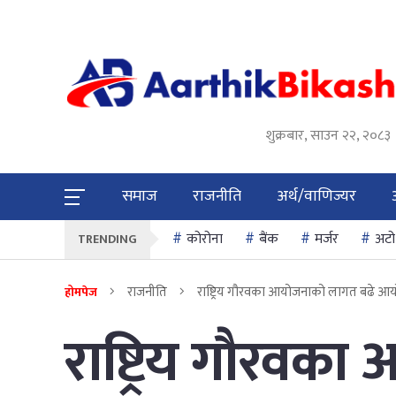
शुक्रबार, साउन २२, २०८३
समाज
राजनीति
अर्थ/वाणिज्यर
कोरोना
बैंक
मर्जर
अटो
TRENDING
राजनीति
राष्ट्रिय गौरवका आयोजनाको लागत बढे आयोजना
होमपेज
राष्ट्रिय गौरवक