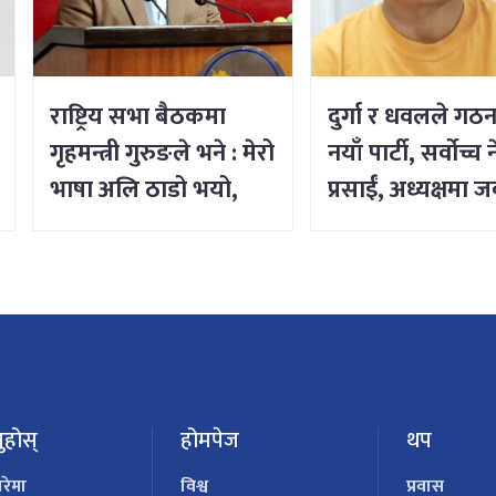
राष्ट्रिय सभा बैठकमा
दुर्गा र धवलले गठन
गृहमन्त्री गुरुङले भने : मेरो
नयाँ पार्टी, सर्वोच्च 
भाषा अलि ठाडो भयो,
प्रसाईं, अध्यक्षमा 
क्षमा चाहन्छु
ुहोस्
होमपेज
थप
ारेमा
विश्व
प्रवास