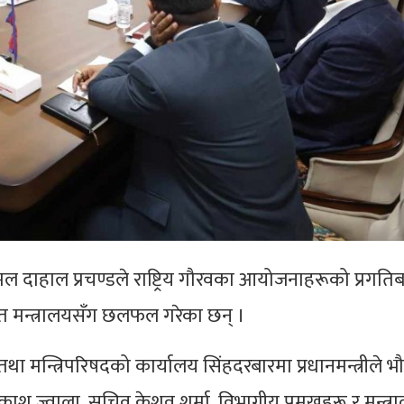
पकमल दाहाल प्रचण्डले राष्ट्रिय गौरवका आयोजनाहरूको प्रगतिब
ात मन्त्रालयसँग छलफल गरेका छन् ।
 तथा मन्त्रिपरिषदको कार्यालय सिंहदरबारमा प्रधानमन्त्रीले 
रकाश ज्वाला, सचिव केशव शर्मा, विभागीय प्रमुखहरू र मन्त्