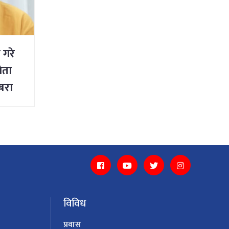
 गरे
नेता
जबरा
विविध
प्रवास