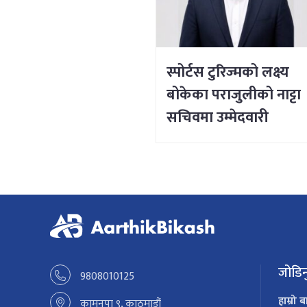
स्पोर्टस टुरिज्मको लक्ष्य
बोकेका पराजुलीको नाट्टा
सचिवमा उम्मेदवारी
जोडिन
9808010125
हाम्रो ब
कामनपा ९, काठमाडौं