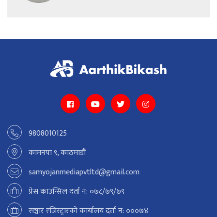
9808010125
कामनपा ९, काठमाडौं
samyojanmediapvtltd@gmail.com
प्रेस काउन्सिल दर्ता न: ०७८/७९/७९
सञ्चार रजिस्ट्रारको कार्यालय दर्ता न: ०००७४