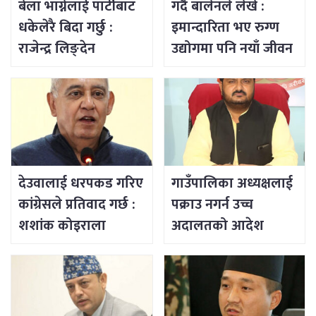
बेला भाग्नेलाई पार्टीबाट
गर्दै बालेनले लेखे :
धकेलेरै बिदा गर्छु :
इमान्दारिता भए रुग्ण
राजेन्द्र लिङ्देन
उद्योगमा पनि नयाँ जीवन
भर्न सकिने रहेछ
देउवालाई धरपकड गरिए
गाउँपालिका अध्यक्षलाई
कांग्रेसले प्रतिवाद गर्छ :
पक्राउ नगर्न उच्च
शशांक कोइराला
अदालतको आदेश