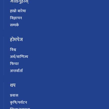
जोडिनुहोस्
हाम्रो बारेमा
विज्ञापन
सम्पर्क
होमपेज
विश्व
अर्थ/वाणिज्य
फिचर
अन्तर्वार्ता
थप
प्रवास
कृषि/पर्यटन