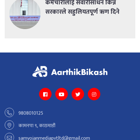
कर्मचारीलाई सवारीसाधन किन्न
सरकारले सहुलियतपूर्ण ऋण दिने
9808010125
कामनपा ९, काठमाडौं
samyojanmediapvtltd@gmail.com