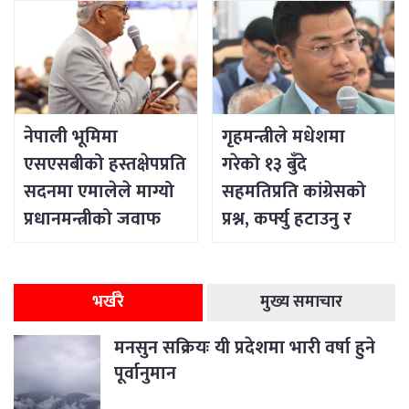
नेपाली भूमिमा
गृहमन्त्रीले मधेशमा
एसएसबीको हस्तक्षेपप्रति
गरेको १३ बुँदे
सदनमा एमालेले माग्यो
सहमतिप्रति कांग्रेसको
प्रधानमन्त्रीको जवाफ
प्रश्न, कर्फ्यु हटाउनु र
सडक खोल्नु शान्ति
नभएको दावी
भर्खरै
मुख्य समाचार
मनसुन सक्रियः यी प्रदेशमा भारी वर्षा हुने
पूर्वानुमान