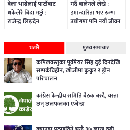
बेला भाग्नेलाई पार्टीबाट
गर्दै बालेनले लेखे :
धकेलेरै बिदा गर्छु :
इमान्दारिता भए रुग्ण
राजेन्द्र लिङ्देन
उद्योगमा पनि नयाँ जीवन
भर्न सकिने रहेछ
भर्खरै
मुख्य समाचार
कपिलवस्तुका पूर्वमेयर सिंह दुई दिनदेखि
सम्पर्कविहीन, खोजीमा कुकुर र ड्रोन
परिचालन
कांग्रेस केन्द्रीय समिति बैठक बस्दै, यस्ता
छन् छलफलका एजेन्डा
क्यानडा पठाइदिने भन्दै ३७ लाख ठगी,