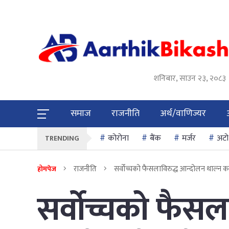
शनिबार, साउन २३, २०८३
समाज
राजनीति
अर्थ/वाणिज्यर
कोरोना
बैंक
मर्जर
अटो
TRENDING
राजनीति
सर्वोच्चको फैसलाविरुद्ध आन्दोलन थाल्न का
होमपेज
सर्वोच्चको फैसल