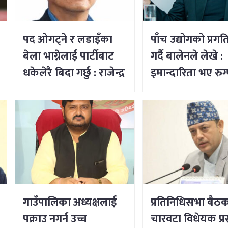
पद ओगट्ने र लडाइँका
पाँच उद्योगको प्रगत
बेला भाग्नेलाई पार्टीबाट
गर्दै बालेनले लेखे :
धकेलेरै बिदा गर्छु : राजेन्द्र
इमान्दारिता भए रुग
लिङ्देन
उद्योगमा पनि नयाँ
भर्न सकिने रहेछ
गाउँपालिका अध्यक्षलाई
प्रतिनिधिसभा बैठक 
पक्राउ नगर्न उच्च
चारवटा विधेयक प्रस