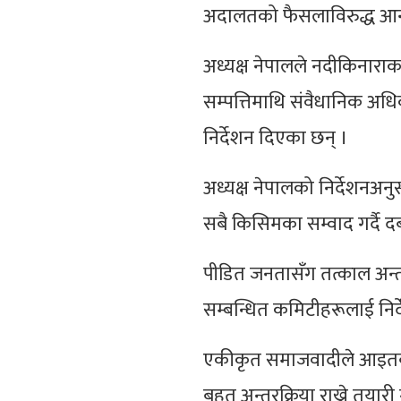
अदालतको फैसलाविरुद्ध आन्द
अध्यक्ष नेपालले नदीकिनार
सम्पत्तिमाथि संवैधानिक अधि
निर्देशन दिएका छन् ।
अध्यक्ष नेपालको निर्देशनअन
सबै किसिमका सम्वाद गर्दै द
पीडित जनतासँग तत्काल अन्तरक
सम्बन्धित कमिटीहरूलाई निर
एकीकृत समाजवादीले आइतबार
बृहत् अन्तरक्रिया राख्ने तयार