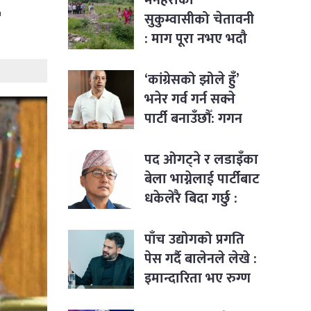
सुकुम्वासीको चेतावनी
: माग पूरा नभए भदौ
१२ देखि सत्याग्रह
‘कांग्रेसको झोले हुँ’
भनेर गर्व गर्न सक्ने
पार्टी बनाउँछौँ: गगन
थापा
पद ओगट्ने र लडाइँका
बेला भाग्नेलाई पार्टीबाट
धकेलेरै बिदा गर्छु :
राजेन्द्र लिङ्देन
पाँच उद्योगको प्रगति
पेस गर्दै बालेनले लेखे :
इमान्दारिता भए रुग्ण
उद्योगमा पनि नयाँ