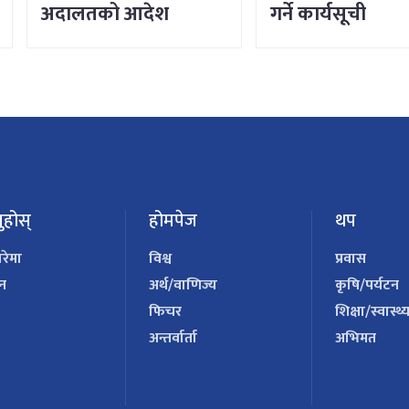
अदालतको आदेश
गर्ने कार्यसूची
ुहोस्
होमपेज
थप
ारेमा
विश्व
प्रवास
पन
अर्थ/वाणिज्य
कृषि/पर्यटन
फिचर
शिक्षा/स्वास्थ्
अन्तर्वार्ता
अभिमत