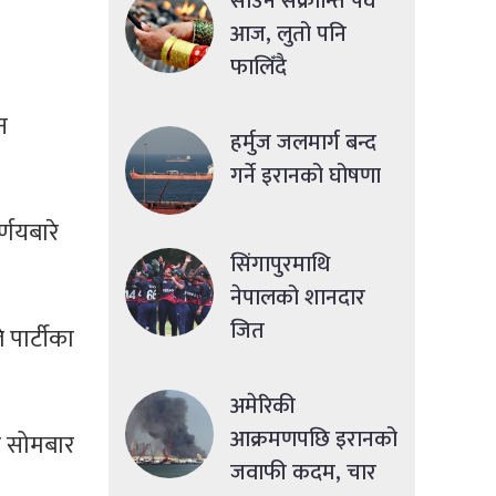
साउने संक्रान्ति पर्व
आज, लुतो पनि
फालिँदै
न
हर्मुज जलमार्ग बन्द
गर्ने इरानको घोषणा
्णयबारे
सिंगापुरमाथि
नेपालको शानदार
जित
 पार्टीका
अमेरिकी
आक्रमणपछि इरानको
र सोमबार
जवाफी कदम, चार