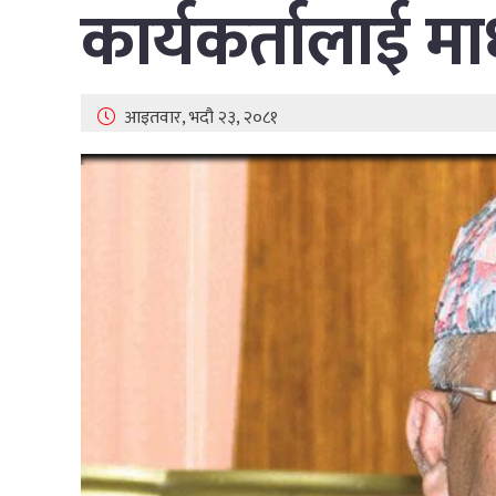
कार्यकर्तालाई म
आइतवार, भदौ २३, २०८१