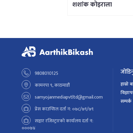
शशांक कोइराला
जोडिन
9808010125
हाम्रो ब
कामनपा ९, काठमाडौं
विज्ञा
samyojanmediapvtltd@gmail.com
सम्पर्क
प्रेस काउन्सिल दर्ता न: ०७८/७९/७९
सञ्चार रजिस्ट्रारको कार्यालय दर्ता न:
०००७४