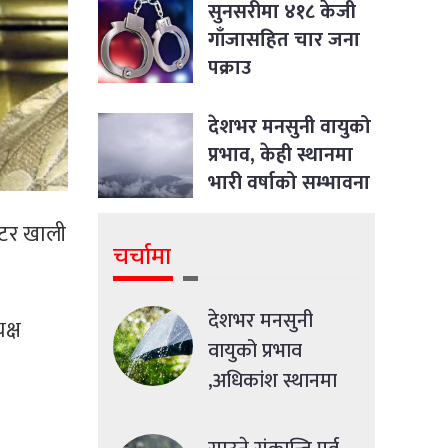
जीवन भर्न सकिने रहेछ
सुनसरीमा ४१८ केजी
गाँजासहित चार जना
पक्राउ
देशभर मनसुनी वायुको
प्रभाव, केही स्थानमा
भारी वर्षाको सम्भावना
िटर खाली
चर्चामा
देशभर मनसुनी
क्ष
वायुको प्रभाव
,अधिकांश स्थानमा
मध्यमसम्मको वर्षा