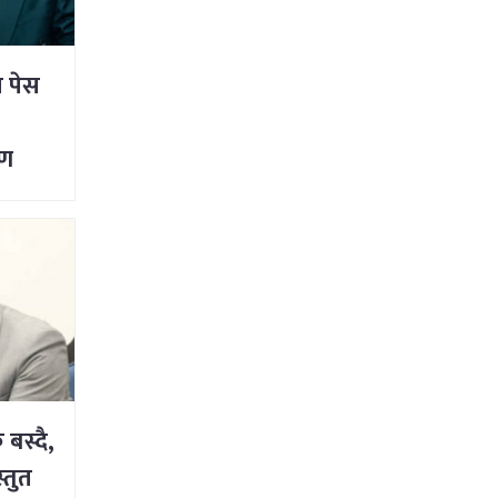
ि पेस
्ण
 जीवन
बस्दै,
्तुत