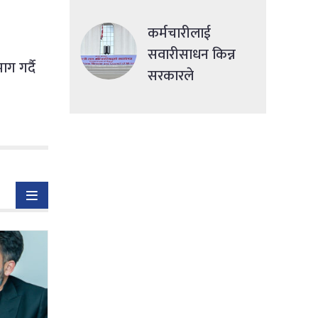
देशमा एकसाथ हमला
कर्मचारीलाई
सवारीसाधन किन्न
ग गर्दै
सरकारले
सहुलियतपूर्ण ऋण
दिने