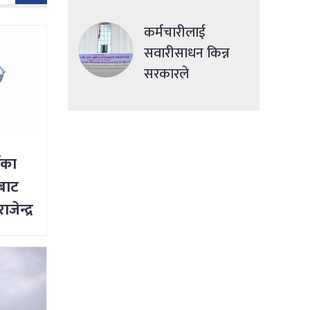
देशमा एकसाथ हमला
कर्मचारीलाई
सवारीसाधन किन्न
सरकारले
सहुलियतपूर्ण ऋण
दिने
ँका
ीबाट
ाजेन्द्र