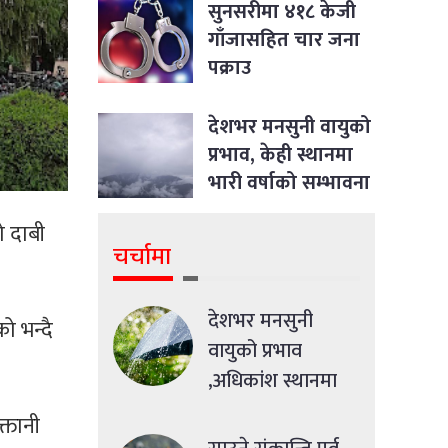
जीवन भर्न सकिने रहेछ
सुनसरीमा ४१८ केजी
गाँजासहित चार जना
पक्राउ
देशभर मनसुनी वायुको
प्रभाव, केही स्थानमा
भारी वर्षाको सम्भावना
ो दाबी
चर्चामा
देशभर मनसुनी
 भन्दै
वायुको प्रभाव
,अधिकांश स्थानमा
मध्यमसम्मको वर्षा
्तानी