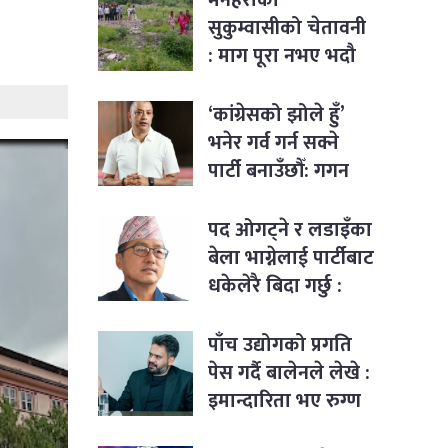
सुकुम्वासीको चेतावनी
: माग पूरा नभए भदौ
१२ देखि सत्याग्रह
‘कांग्रेसको झोले हुँ’
भनेर गर्व गर्न सक्ने
पार्टी बनाउँछौँ: गगन
थापा
पद ओगट्ने र लडाइँका
बेला भाग्नेलाई पार्टीबाट
धकेलेरै बिदा गर्छु :
राजेन्द्र लिङ्देन
पाँच उद्योगको प्रगति
पेस गर्दै बालेनले लेखे :
इमान्दारिता भए रुग्ण
उद्योगमा पनि नयाँ