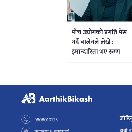
पाँच उद्योगको प्रगति पेस
गर्दै बालेनले लेखे :
इमान्दारिता भए रुग्ण
उद्योगमा पनि नयाँ जीवन
भर्न सकिने रहेछ
जोडिन
9808010125
हाम्रो ब
कामनपा ९, काठमाडौं