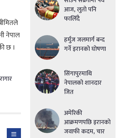
साउने संक्रान्ति पर्व
आज, लुतो पनि
फालिँदै
बीमितले
ानी नेपाल
हर्मुज जलमार्ग बन्द
ँकी छ ।
गर्ने इरानको घोषणा
सिंगापुरमाथि
ारागार
नेपालको शानदार
जित
अमेरिकी
आक्रमणपछि इरानको
जवाफी कदम, चार