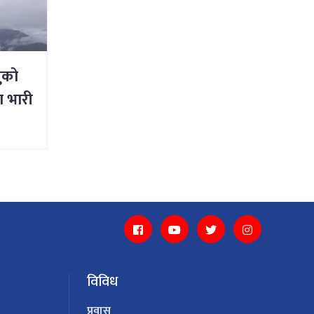
ुको
ा भारी
विविध
प्रवास