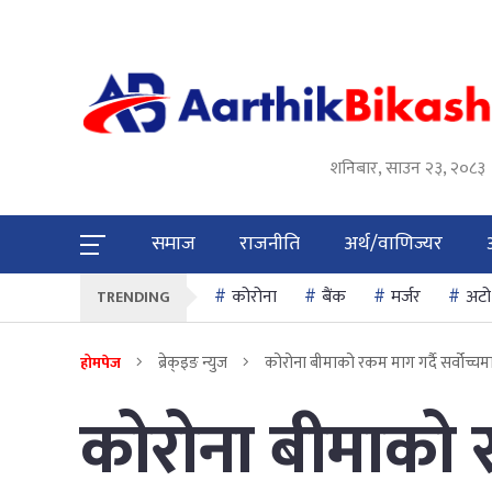
शनिबार, साउन २३, २०८३
समाज
राजनीति
अर्थ/वाणिज्यर
कोरोना
बैंक
मर्जर
अटो
TRENDING
ब्रेक्इङ न्युज
कोरोना बीमाको रकम माग गर्दै सर्वोच्चमा 
होमपेज
कोरोना बीमाको रक