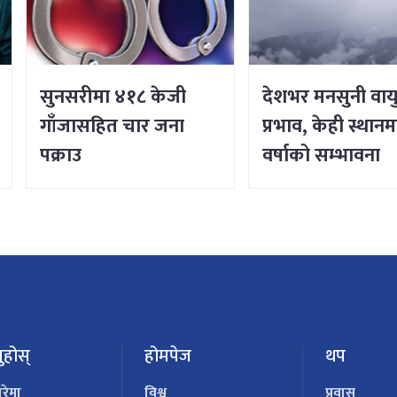
सुनसरीमा ४१८ केजी
देशभर मनसुनी वाय
गाँजासहित चार जना
प्रभाव, केही स्थानम
पक्राउ
वर्षाको सम्भावना
ुहोस्
होमपेज
थप
ारेमा
विश्व
प्रवास