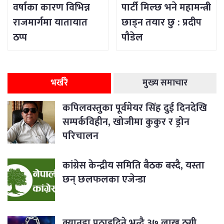
वर्षाका कारण विभिन्न
पार्टी मिल्छ भने महामन्त्री
राजमार्गमा यातायात
छाड्न तयार छु : प्रदीप
ठप्प
पौडेल
भर्खरै
मुख्य समाचार
कपिलवस्तुका पूर्वमेयर सिंह दुई दिनदेखि
सम्पर्कविहीन, खोजीमा कुकुर र ड्रोन
परिचालन
कांग्रेस केन्द्रीय समिति बैठक बस्दै, यस्ता
छन् छलफलका एजेन्डा
क्यानडा पठाइदिने भन्दै ३७ लाख ठगी,