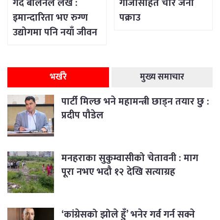
गर्दै बालेनले लेखे :
गाँजासहित चार जना
इमान्दारिता भए रुग्ण
पक्राउ
उद्योगमा पनि नयाँ जीवन
भर्न सकिने रहेछ
भर्खरै
मुख्य समाचार
पार्टी मिल्छ भने महामन्त्री छाड्न तयार छु :
प्रदीप पौडेल
मनहराका सुकुम्वासीको चेतावनी : माग
पूरा नभए भदौ १२ देखि सत्याग्रह
‘कांग्रेसको झोले हुँ’ भनेर गर्व गर्न सक्ने