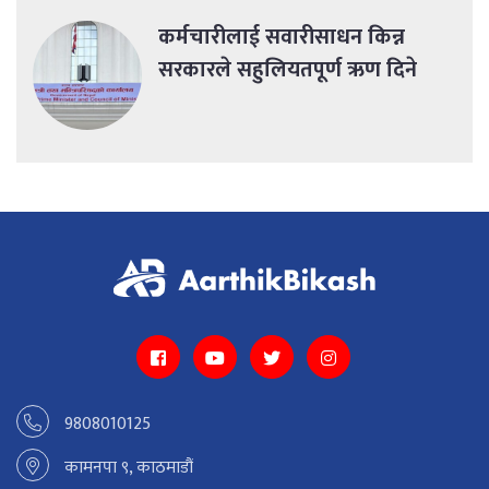
कर्मचारीलाई सवारीसाधन किन्न
सरकारले सहुलियतपूर्ण ऋण दिने
9808010125
कामनपा ९, काठमाडौं