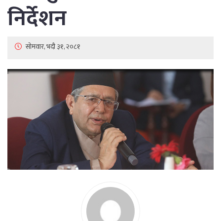
निर्देशन
सोमवार, भदौ ३१, २०८१