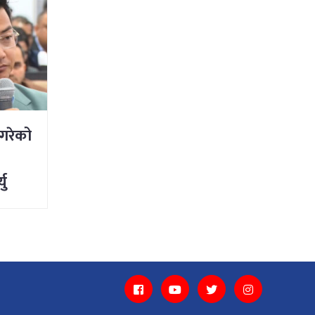
 गरेको
यु
्नु
ी