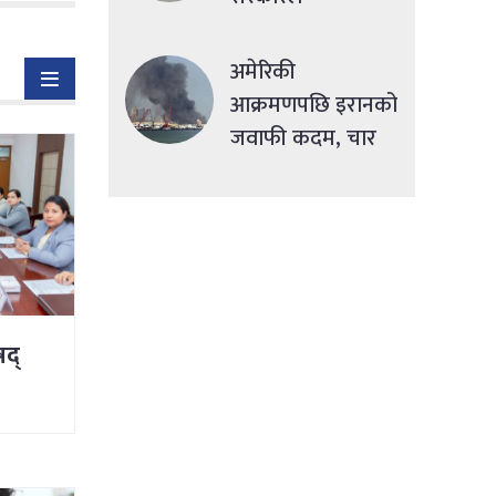
सहुलियतपूर्ण ऋण
दिने
अमेरिकी
आक्रमणपछि इरानको
जवाफी कदम, चार
देशमा एकसाथ हमला
षद्