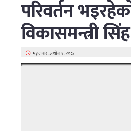
परिवर्तन भइरहेक
विकासमन्त्री सिंह
मङ्लबार, अशोज १, २०८१