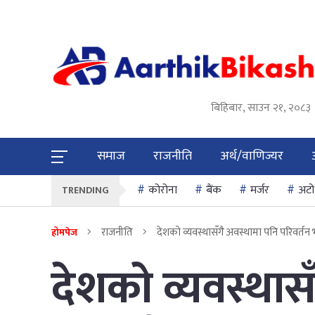
बिहिबार, साउन २१, २०८३
समाज
राजनीति
अर्थ/वाणिज्यर
कोरोना
बैंक
मर्जर
अटो
TRENDING
राजनीति
देशको व्यवस्थासँगै अवस्थामा पनि परिवर्तन 
होमपेज
देशको व्यवस्थास