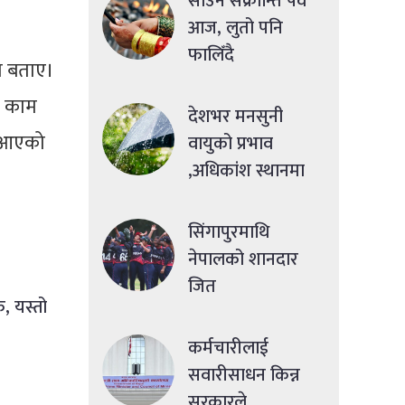
साउने संक्रान्ति पर्व
आज, लुतो पनि
फालिँदै
को बताए।
र काम
देशभर मनसुनी
तन आएको
वायुको प्रभाव
,अधिकांश स्थानमा
मध्यमसम्मको वर्षा
सिंगापुरमाथि
नेपालको शानदार
जित
ु, यस्तो
कर्मचारीलाई
सवारीसाधन किन्न
सरकारले