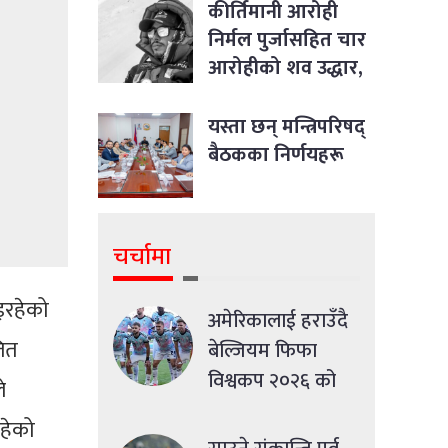
विषयसम्म छलफल
कीर्तिमानी आरोही
निर्मल पुर्जासहित चार
आरोहीको शव उद्धार,
आधार शिविर ल्याइयो
यस्ता छन् मन्त्रिपरिषद्
बैठकका निर्णयहरू
चर्चामा
इरहेको
अमेरिकालाई हराउँदै
ित
बेल्जियम फिफा
विश्वकप २०२६ को
े
क्वाटरफाइनलमा
हेको
प्रवेश