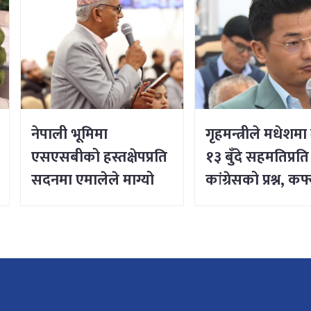
विषयसम्म छलफल
नेपाली भूमिमा
गृहमन्त्रीले मधेशमा
एसएसबीको हस्तक्षेपप्रति
१३ बुँदे सहमतिप्रति
सदनमा एमालेले माग्यो
कांग्रेसको प्रश्न, कर्फ्
प्रधानमन्त्रीको जवाफ
हटाउनु र सडक खोल
शान्ति नभएको दाव