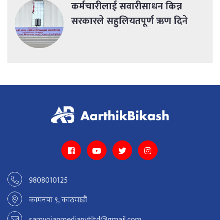
कर्मचारीलाई सवारीसाधन किन्न
सरकारले सहुलियतपूर्ण ऋण दिने
9808010125
कामनपा ९, काठमाडौं
samyojanmediapvtltd@gmail.com