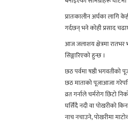
बनाइएका सामग्रीहरू घाटमा ल
प्रातःकालीन अर्घका लागि केह
गर्दछन् भने कोही प्रसाद चढा
आज जलाशय क्षेत्रमा रातभर भ
सिङ्गारिएको हुन्छ ।
छठ पर्वमा षष्ठी भगवतीको पूज
छठ माताको पूजाआजा गरेपछि 
व्रत गर्नाले चर्मरोग छिटो नि
घर्सिंदै नदी वा पोखरीको किन
नाच नचाउने, पोखरीमा माटोको ह