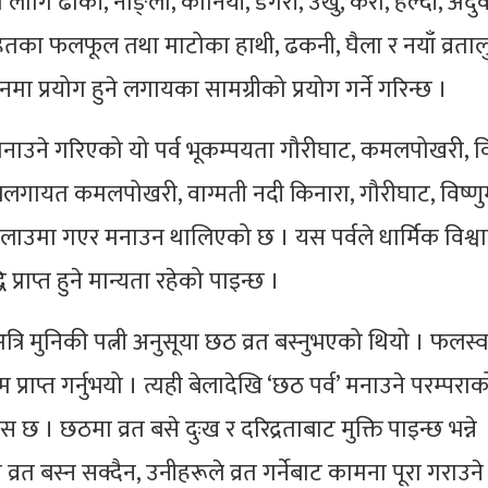
ा लागि ढाकी, नाङ्लो, कोनियाँ, डगरी, उखु, केरा, हल्दी, अदुवा,
हितका फलफूल तथा माटोका हाथी, ढकनी, घैला र नयाँ व्रताल
 प्रयोग हुने लगायका सामग्रीको प्रयोग गर्ने गरिन्छ ।
नाउने गरिएको यो पर्व भूकम्पयता गौरीघाट, कमलपोखरी, वि
ललगायत कमलपोखरी, वाग्मती नदी किनारा, गौरीघाट, विष्ण
तलाउमा गएर मनाउन थालिएको छ । यस पर्वले धार्मिक विश्
प्राप्त हुने मान्यता रहेको पाइन्छ ।
 अत्रि मुनिकी पत्नी अनुसूया छठ व्रत बस्नुभएको थियो । फलस्
 प्राप्त गर्नुभयो । त्यही बेलादेखि ‘छठ पर्व’ मनाउने परम्पराक
छ । छठमा व्रत बसे दुःख र दरिद्रताबाट मुक्ति पाइन्छ भन्ने
व्रत बस्न सक्दैन, उनीहरूले व्रत गर्नेबाट कामना पूरा गराउ