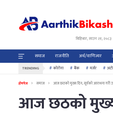
बिहिबार, साउन २१, २०८३
समाज
राजनीति
अर्थ/वाणिज्यर
कोरोना
बैंक
मर्जर
अटो
TRENDING
समाज
आज छठको मुख्य दिन, सूर्यको आराधना गरी उल
होमपेज
आज छठको मुख्य 