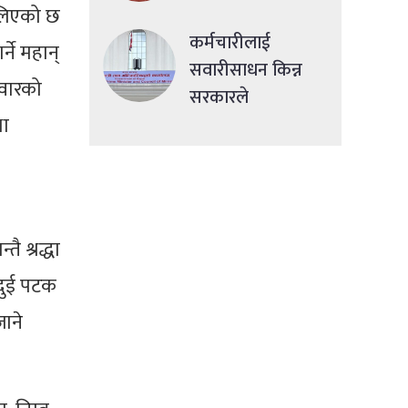
ालिएको छ
कर्मचारीलाई
्ने महान्
सवारीसाधन किन्न
िवारको
सरकारले
था
सहुलियतपूर्ण ऋण
दिने
ै श्रद्धा
ो दुई पटक
जाने