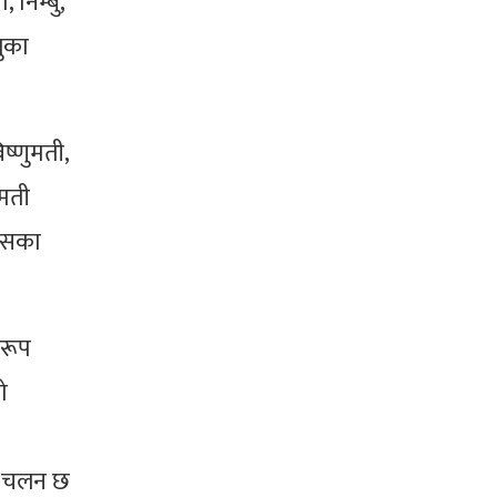
 निम्बु,
ुका
ष्णुमती,
ुमती
वासका
वरूप
ो
ने चलन छ