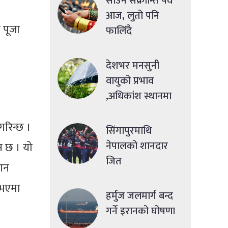
साउने संक्रान्ति पर्व
आज, लुतो पनि
 पूजा
फालिँदै
देशभर मनसुनी
वायुको प्रभाव
,अधिकांश स्थानमा
मध्यमसम्मको वर्षा
गरिन्छ ।
सिंगापुरमाथि
नेपालको शानदार
स छ । यो
जित
हान
 भएमा
हर्मुज जलमार्ग बन्द
गर्ने इरानको घोषणा