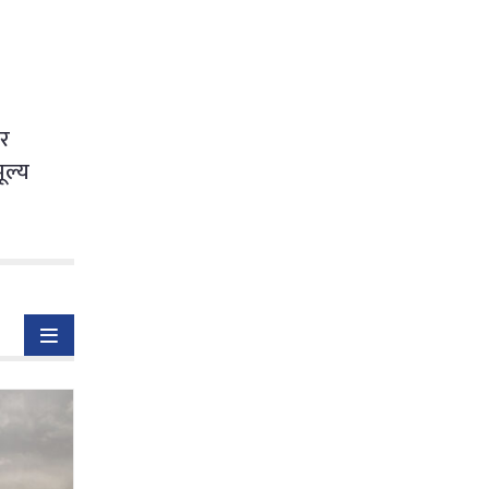
ार
ूल्य