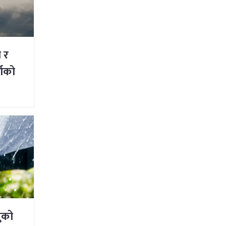
ी र
षाको
ुको