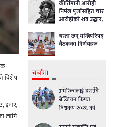
विषयसम्म छलफल
कीर्तिमानी आरोही
निर्मल पुर्जासहित चार
आरोहीको शव उद्धार,
आधार शिविर ल्याइयो
यस्ता छन् मन्त्रिपरिषद्
बैठकका निर्णयहरू
्वक
चर्चामा
ो विशेष
अमेरिकालाई हराउँदै
बेल्जियम फिफा
, इनार,
विश्वकप २०२६ को
का लागि
क्वाटरफाइनलमा
प्रवेश