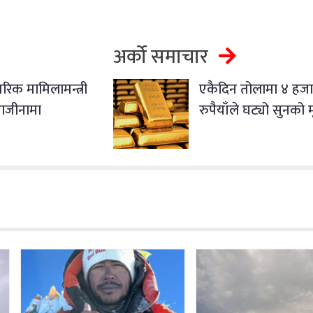
अर्को समाचार
िक मामिलामन्त्री
एकैदिन तोलामा ४ हज
ाजीनामा
रुपैयाँले घट्यो सुनको म