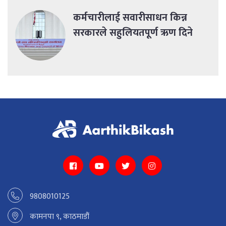
कर्मचारीलाई सवारीसाधन किन्न
सरकारले सहुलियतपूर्ण ऋण दिने
9808010125
कामनपा ९, काठमाडौं