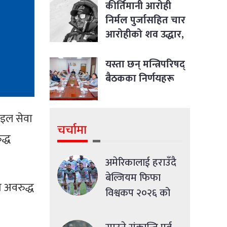
विषयसम्म छलफल
कीर्तिमानी आरोही
निर्मल पुर्जासहित चार
आरोहीको शव उद्धार,
आधार शिविर ल्याइयो
यस्ता छन् मन्त्रिपरिषद्
बैठकका निर्णयहरू
ाइल सेवा
चर्चामा
द्ध
अमेरिकालाई हराउँदै
बेल्जियम फिफा
 अवरुद्ध
विश्वकप २०२६ को
क्वाटरफाइनलमा
प्रवेश