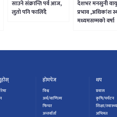
साउने संक्रान्ति पर्व आज,
देशभर मनसुनी वाय
लुतो पनि फालिँदै
प्रभाव ,अधिकांश स
मध्यमसम्मको वर्षा
ुहोस्
होमपेज
थप
ारेमा
विश्व
प्रवास
पन
अर्थ/वाणिज्य
कृषि/पर्यटन
फिचर
शिक्षा/स्वास्थ्
अन्तर्वार्ता
अभिमत