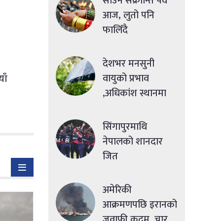
साउने संक्रान्ति पर्व
आज, लुतो पनि
फालिँदै
देशभर मनसुनी
वायुको प्रभाव
याँ
,अधिकांश स्थानमा
मध्यमसम्मको वर्षा
सिंगापुरमाथि
नेपालको शानदार
जित
अमेरिकी
आक्रमणपछि इरानको
जवाफी कदम, चार