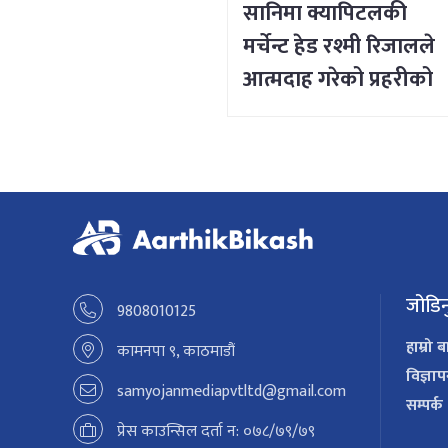
सानिमा क्यापिटलकी
मर्चेन्ट हेड रश्मी रिजालले
आत्मदाह गरेको प्रहरीको
प्रारम्भिक निष्कर्ष
जोडिन
9808010125
हाम्रो ब
कामनपा ९, काठमाडौं
विज्ञा
samyojanmediapvtltd@gmail.com
सम्पर्क
प्रेस काउन्सिल दर्ता न: ०७८/७९/७९