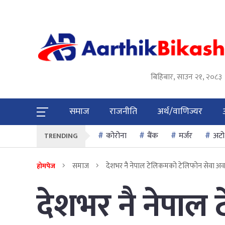
बिहिबार, साउन २१, २०८३
समाज
राजनीति
अर्थ/वाणिज्यर
कोरोना
बैंक
मर्जर
अटो
TRENDING
समाज
देशभर नै नेपाल टेलिकमको टेलिफोन सेवा अवर
होमपेज
देशभर नै नेपाल