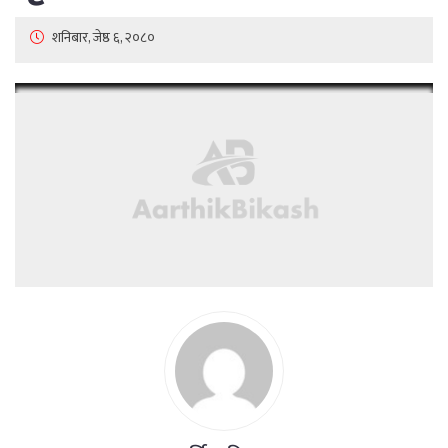
शनिबार, जेष्ठ ६, २०८०