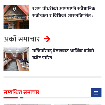
रेशम चौधरीको आममाफी संवैधानिक
सर्वोच्चता र विधिको शासनविपरीत :
नेपाल बार
अर्को समाचार
मन्त्रिपरिषद् बैठकबाट आर्थिक वर्षको
बजेट पारित
सम्बन्धित समाचार