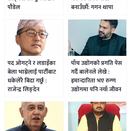
पौडेल
बनाउँछौँ: गगन थापा
पद ओगट्ने र लडाइँका
पाँच उद्योगको प्रगति पेस
बेला भाग्नेलाई पार्टीबाट
गर्दै बालेनले लेखे :
धकेलेरै बिदा गर्छु :
इमान्दारिता भए रुग्ण
राजेन्द्र लिङ्देन
उद्योगमा पनि नयाँ जीवन
भर्न सकिने रहेछ