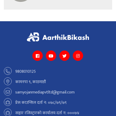
9808010125
कामनपा ९, काठमाडौं
samyojanmediapvtltd@gmail.com
प्रेस काउन्सिल दर्ता न: ०७८/७९/७९
सञ्चार रजिस्ट्रारको कार्यालय दर्ता न: ०००७४