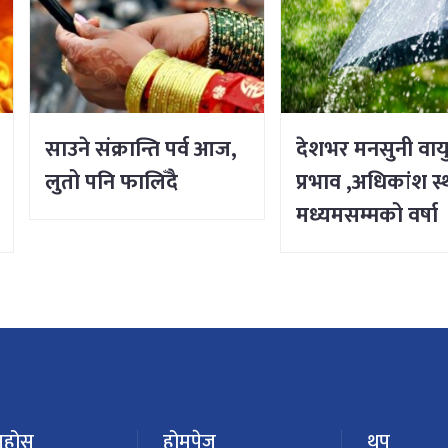
साउने संक्रान्ति पर्व आज,
देशभर मनसुनी वाय
लुतो पनि फालिँदै
प्रभाव ,अधिकांश स
मध्यमसम्मको वर्षा
ुहोस्
होमपेज
थप