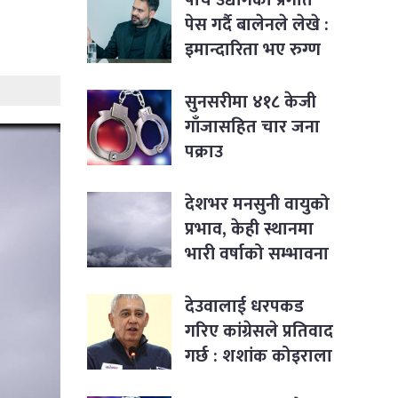
पेस गर्दै बालेनले लेखे :
इमान्दारिता भए रुग्ण
उद्योगमा पनि नयाँ
जीवन भर्न सकिने रहेछ
सुनसरीमा ४१८ केजी
गाँजासहित चार जना
पक्राउ
देशभर मनसुनी वायुको
प्रभाव, केही स्थानमा
भारी वर्षाको सम्भावना
देउवालाई धरपकड
गरिए कांग्रेसले प्रतिवाद
गर्छ : शशांक कोइराला