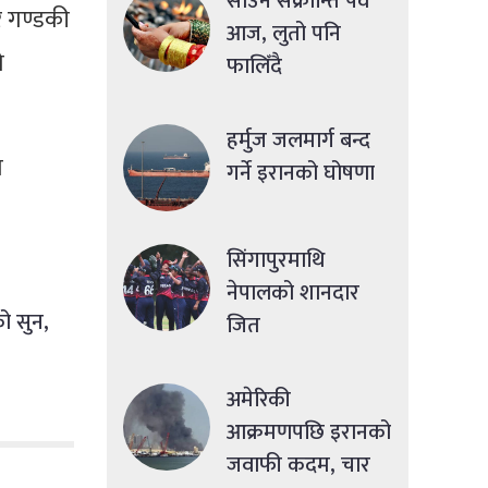
साउने संक्रान्ति पर्व
र गण्डकी
आज, लुतो पनि
ो
फालिँदै
हर्मुज जलमार्ग बन्द
त
गर्ने इरानको घोषणा
सिंगापुरमाथि
नेपालको शानदार
ो सुन,
जित
अमेरिकी
आक्रमणपछि इरानको
जवाफी कदम, चार