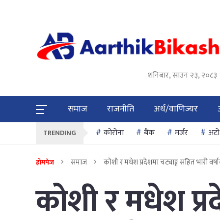
शनिबार, साउन २३, २०८३
समाज
राजनीति
अर्थ/वाणिज्यर
कोरोना
बैंक
मर्जर
अटो
TRENDING
समाज
कोशी र मधेश प्रदेशमा चट्याङ्ग सहित भारी वर्
होमपेज
कोशी र मधेश प्र