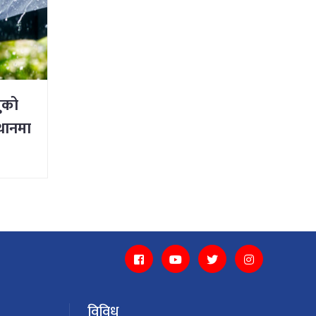
ुको
्थानमा
विविध