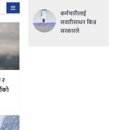
देशमा एकसाथ हमला
कर्मचारीलाई
सवारीसाधन किन्न
सरकारले
सहुलियतपूर्ण ऋण
दिने
ी र
षाको