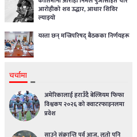
कीर्तिमानी आरोही निर्मल पुर्जासहित चार
आरोहीको शव उद्धार, आधार शिविर
ल्याइयो
यस्ता छन् मन्त्रिपरिषद् बैठकका निर्णयहरू
चर्चामा
अमेरिकालाई हराउँदै बेल्जियम फिफा
विश्वकप २०२६ को क्वाटरफाइनलमा
प्रवेश
साउने संक्रान्ति पर्व आज, लुतो पनि