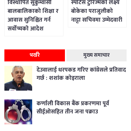
विस्थापित सुकुम्वासी
स्पोर्टस टुरिज्मको लक्ष्य
बालबालिकाको शिक्षा र
बोकेका पराजुलीको
आवास सुनिश्चित गर्न
नाट्टा सचिवमा उम्मेदवारी
सर्वोच्चको आदेश
भर्खरै
मुख्य समाचार
देउवालाई धरपकड गरिए कांग्रेसले प्रतिवाद
गर्छ : शशांक कोइराला
कर्णाली विकास बैंक प्रकरणमा पूर्व
सीईओसहित तीन जना पक्राउ